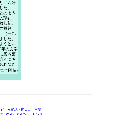
リズム研
した。
どのよう
の現在
故知新、
の裁判」
」（一九
ました。
ようとい
来年の文学
に案内葉
方々にお
忘れなき
宮本阿伎)
学館
｜
支部誌・同人誌
｜
声明
信
｜
作者と読者の会
｜
リンク