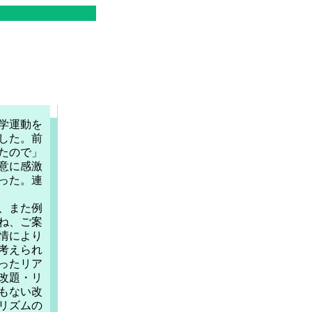
学運動を
した。前
たので」
意に感激
った。連
、また例
ね、ご案
情により
考えられ
ったリア
改題・リ
もない改
リズムの