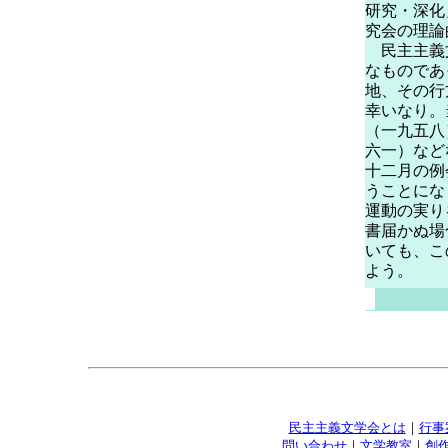
研究・深化
究会の理論
民主主義文
なものであ
地、その行
幸いなり。
（一九五八
六一）など
十二月の例
うことにな
運動の実り
書届かぬ場
いても、こ
よう。
民主主義文学会とは
｜
行事
問い合わせ
｜
文学教室
｜
創