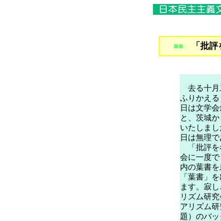
「批評
■■
去る十月二
ふりかえる
日は文学会
と、茨城か
いたしまし
日は無理で
「批評を考
会に一度で
内の葉書を
「葉書」を
ます。寂し
リズム研究
アリズム研
題）のバッ