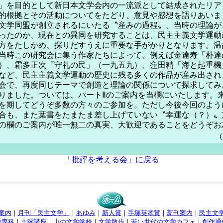
」を目的として新日本文学会内の一流派として結成されたリア
的根拠とその活動についてをたどり、意見や感想を語りあいま
学同盟が創立されるにいたる〝産みの過程〟、当時の理論が
ったのか、現在との異同を研究することは、民主主義文学運動
方をたしかめ、探りだすうえに重要な手がかりとなります。温
当時この研究会に集う作家たちによって、例えば金達寿「朴達
）、霜多正次「守礼の民」（一九五九）、窪田精「海と起重機
など、民主主義文学運動の歴史に残る多くの作品が産み出され
会で、再度同じテーマで創造と理論の関係について探求してみ
りました。ついては、パートⅡのご案内を当欄にいたします。
を期してどうぞ多数の方々のご参加を。ただし今後今回のよう
合も、また葉書をたまたま差し上げていない〝幸運な（？）〟
の欄のご案内が唯一無二の真実、大歓迎であることをどうぞお
（
「批評を考える会」に戻る
案内
｜
月刊「民主文学」
｜
あゆみ
｜
新人賞
｜
手塚英孝賞
｜
新刊案内
｜
民主文
作専科
｜
土曜講座
｜
山の文学学校
｜
文学散歩
｜
若い世代の文学カフェ
｜
創作通