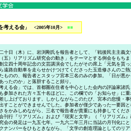
を考える会
」 <2005年10月>
■■
十日（木）に、岩渕剛氏を報告者として、「戦後民主主義文
（五）リアリズム研究会の動き」をテーマとする例会をもちま
創立四十周年記念の文芸講演会でしたがその席上「元気を貰っ
ら遠路自動車を走らせかけつけてくださった玉造修さんのご熱
たものの、報告者とスタッフ宮本三名のみの参加。「日が悪か
あったのか」と落胆すること頻り。
える会」では、首都圏在住者を中心とした会内の評論家諸氏
も参加された方々五十名ほどに、この欄での「お知らせ」に重
差し上げております。しかしながらこのたび、宮本の怠慢・事
出すことができませんでした。参加者が僅少であった一要因と
さをかみしめながら、三名で報告者が貴重にも持参してくださ
会刊行『リアリズム』および『現実と文学』（『リアリズム』
究会の発足は一九五七年。一九六二年三月に当誌の月刊化にと
クナンバーをひもときながら、「文学の創造理論としてのリア