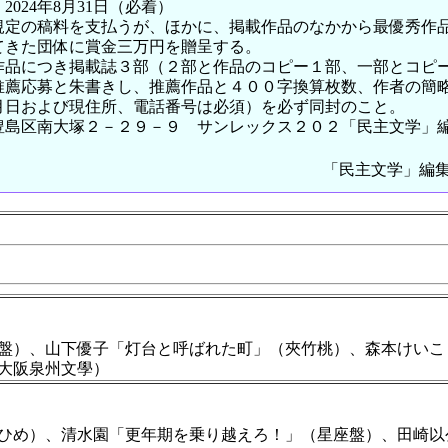
24年8月31日（必着）
の稿料を支払うが、ほかに、掲載作品のなかから最優秀作
団体に賞金三万円を贈呈する。
につき掲載誌３部（２部と作品のコピー１部、一部とコピー
募と朱書きし、推薦作品と４００字換算枚数、作者の簡略
よび現住所、電話番号は必須）を必ず同封のこと。
区南大塚２－２９－９ サンレックス２０２「民主文学」
「民主文学」編
盤）、山下優子「灯台と呼ばれた町」（夾竹桃）、森本けいこ
（大阪泉州文學）
ひめ）、清水園「更年期を乗り越えろ！」（星座盤）、田崎以