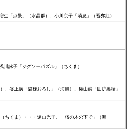
増生「点景」（水晶群）、小川京子「消息」（吾亦紅）
浅川詠子「ジグソーパズル」（ちくま）
）、谷正廣「磐梯おろし」（海風）、穐山巌「囲炉裏端」
（ちくま）・・・遠山光子、「桜の木の下で」（海