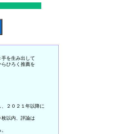
き手を生み出して
からひろく推薦を
、２０２１年以降に
０枚以内、評論は
る。