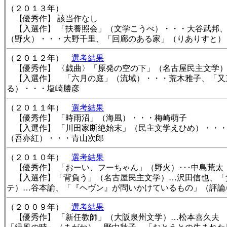
（２０１３年）
【優秀作】 該当作なし
【入選作】 「扶養照会」（文学こうべ）・・・大谷武邦、
（野火）・・・大野千里、「回廊のある家」（りありすと）
（２０１２年）
選考結果
【優秀作】 〈戯曲〉「原発の空の下」（名古屋民主文学
【入選作】 「六月の庭」（流域）・・・荒木雅子、「又
る）・・・塩崎勝彦
（２０１１年）
選考結果
【優秀作】 「時雨沼」（海風）・・・梅崎萌子
【入選作】 「川田家断絶始末」（民主文学えひめ）・・・
（吾亦紅）・・・青山次郎
（２０１０年）
選考結果
【優秀作】 「おーい、フーちゃん」（野火）･･･中島荒太
【入選作】「背負う」（名古屋民主文学）…沢田信也、「父
テ）…谷本諭、「『ヘヴン』が問いかけているもの」（評論
（２００９年）
選考結果
【優秀作】 「新任教師」（大阪泉州文学）…松本喜久夫