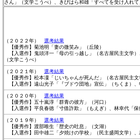
さん」（文学こうべ）、きびはら和雄「すべてを受け入れて
（２０２２年）
選考結果
【優秀作】菊池明「妻の微笑み」（丘陵）
【入選作】鬼頭洋一「母の引っ越し」（名古屋民主文学）
（文学こうべ）
（２０２１年）
選考結果
【優秀作】松本凜「じいちゃんが死んだ」（名古屋民主文
【入選作】遠山光子「『ブドウ団地』宣伝」（ちくま）、
（２０２０年）
選考結果
【優秀作】五十嵐淳「群青の彼方」（河口）
【入選作】平良春徳「寸借詐欺」（もえぎ）、林幸代「保
（２０１９年）
選考結果
【優秀作】渡部唯生「歴史の吐息」（文湖）
【入選作】田中雄二「夕焼けの学校」（民主盛岡文学）、