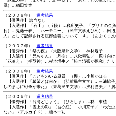
「緑風の時」（まがね）…野中秋子、「おとうとの生まれた
風）…稲田笑実
（２００８年）
選考結果
【優秀作】 該当なし
【入選作】 「石工」（丘陵）…税所史子、「ブリキの金魚
ね）…鬼藤千春、「ハーモニー」（民主文学えひめ）…田辺
人』として記録される渡部信義について ４」（あぶくま文
（２００７年）
選考結果
【優秀作】「祭の夜」（大阪泉州文学）…神林規子
【入選作】「兄ちゃん」（丹樹）…八鍬泰弘／「振り向け
「花冷え」（半獣神）…杉本増生／「松本清張が探究したリ
（２００６年）
選考結果
【優秀作】「こどものいる風景」（欅）…小川かほる
【入選作】「希望とは何か」（弘前民主文学）…三浦協子
しのまちに戦争が来た」（東葛民主文学）…浅利勝美／「居
（２００５年）
選考結果
【優秀作】「台湾どじょう」（ひろしま）…林 東植
【入選作】「雪上の影」（吾亦紅）…小川京子／「わた虫」
ない」（アルカイド）…楠本一功