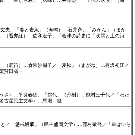
智、「草じらみ」（法螺）…井藤藍、「千代の家族」（海
丈夫、「妻と岩魚」（海鳴）…石井斉、「みかん」（まが
」（吾亦紅）…佐和宏子、「会津の詩史に『吹雪と土の詩
」（鹿笛）…倉園沙樹子／「麦秋」（まがね）…有坂初江／
須賀田省一
うさ）…平良春徳、「鶴代」（丹樹）…能村三千代／「わた
名古屋民主文学）…馬場 徹
こと／「懲戒解雇」（民主盛岡文学）…藤村敬吾／「傘はいら