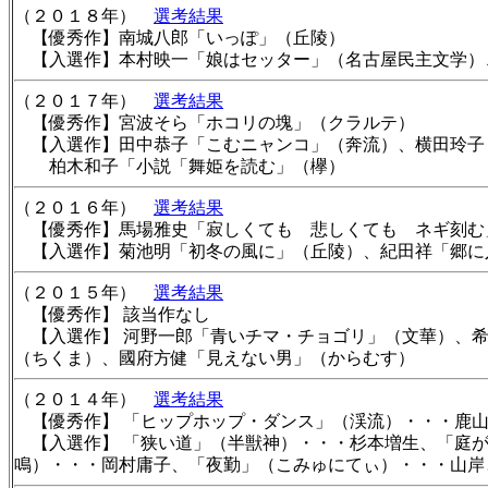
（２０１８年）
選考結果
【優秀作】南城八郎「いっぽ」（丘陵）
【入選作】本村映一「娘はセッター」（名古屋民主文学）
（２０１７年）
選考結果
【優秀作】宮波そら「ホコリの塊」（クラルテ）
【入選作】田中恭子「こむニャンコ」（奔流）、横田玲子
柏木和子「小説「舞姫を読む」（欅）
（２０１６年）
選考結果
【優秀作】馬場雅史「寂しくても 悲しくても ネギ刻む
【入選作】菊池明「初冬の風に」（丘陵）、紀田祥「郷に
（２０１５年）
選考結果
【優秀作】 該当作なし
【入選作】 河野一郎「青いチマ・チョゴリ」（文華）、希
（ちくま）、國府方健「見えない男」（からむす）
（２０１４年）
選考結果
【優秀作】 「ヒップホップ・ダンス」（渓流）・・・鹿
【入選作】 「狭い道」（半獣神）・・・杉本増生、「庭が
鳴）・・・岡村庸子、「夜勤」（こみゅにてぃ）・・・山岸