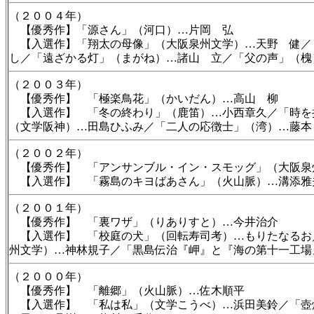
（２００４年）
【優秀作】「源さん」（河口）…片岡 弘
【入選作】「翔太の母像」（大阪泉州文学）…天野 健／
し／「遠ざかる灯」（まがね）…諸山 立／「父の声」（槐
（２００３年）
【優秀作】 「極楽鳥花」（かいだん）…高山 柳
【入選作】 「冬の終わり」（鹿笛）…小西章久／「時を
（文学阪神）…田島ひふみ／「二人の応徴士」（湾）…藤本
（２００２年）
【優秀作】 「アンサンブル・イン・スモッグ」（大阪泉
【入選作】 「霧島のキヨばあさん」（火山脈）…溝添雅
（２００１年）
【優秀作】 「裏ワザ」（りありすと）…今井治介
【入選作】 「校庭の犬」（回転寿司考）…もりたなるお
州文学）…神林規子／「黒島伝治『岬』と『海の第十一工場
（２０００年）
【優秀作】 「離郷」（火山脈）…佐木順平
【入選作】 「私は私」（文学こうべ）…浜田美鈴／「壺