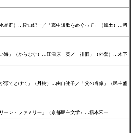
水晶群）…忰山紀一／「戦中短歌をめぐって」（風土）…猪
い海」（からむす）…江津原 英／「徘徊」（外套）…木下
が頬でとけて」（丹樹）…由自健子／「父の肖像」（民主盛
リーン・ファミリー」（京都民主文学）…橋本宏一