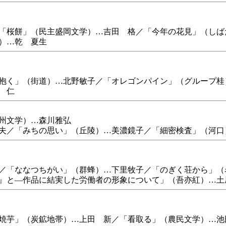
「桜餅」（民主盛岡文学）…吉田 格／「今年の花見」（しば
）…乾 夏生
抱く」（街道）…北野敏子／「オレゴンパイン」（グループ桂
 仁
州文学）…森川雅弘
夫／「みちの思い」（丘陵）…美濃鏡子／「細密検査」（河口
／「ななつちがい」（群蜂）…下里牧子／「のぎく荘から」（
』と―作品に結実した労働者の形象について」（吾亦紅）…土
焼芋」（炭鉱地帯）…上田 新／「看取る」（農民文学）…池