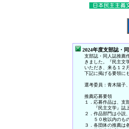
2024年度支部誌・
支部誌・同人誌推薦作募
きました。『民主文学』
いただき、来る１２月号
下記に掲げる要領にもと
選考委員：青木陽子、
推薦応募要領
１．応募作品は、支部誌
『民主文学』誌上に、
２．作品部門は小説、戯
５０枚以内のものと
３．各団体の推薦は各部