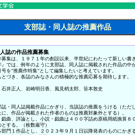
支部誌・同人誌の推薦作品
同人誌の作品推薦募集
集は、１９７１年の創設以来、半世紀にわたって新しい書
では、例年のように支部誌、同人誌に掲載された作品の中
を”推薦作特集”として編集したいと考えています。
づき、各誌のみなさんの積極的な推薦応募を期待します。
石井正人、岩崎明日香、風見梢太郎、笹本敦史
・同人誌掲載作品にかぎり、当該誌の推薦をうける（ただし
作品が掲載された作者のものは推薦対象外とする）。
曲、評論とし、小説・戯曲は４００字詰め原稿用紙換算８
する。（枚数厳守）
門１作品とし、２０２３年９月１日以降発表のものにかぎ