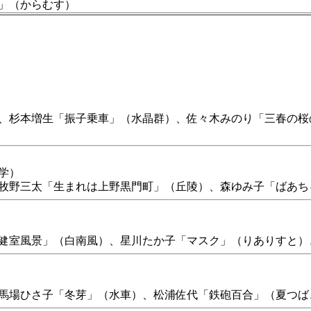
」（からむす）
、杉本増生「振子乗車」（水晶群）、佐々木みのり「三春の桜
学）
牧野三太「生まれは上野黒門町」（丘陵）、森ゆみ子「ばあち
健室風景」（白南風）、星川たか子「マスク」（りありすと）
馬場ひさ子「冬芽」（水車）、松浦佐代「鉄砲百合」（夏つば