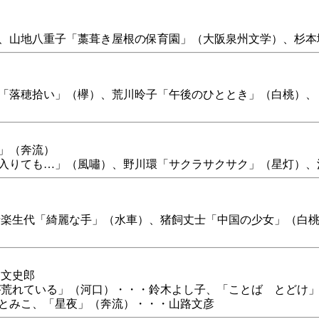
、山地八重子「藁葺き屋根の保育園」（大阪泉州文学）、杉本
「落穂拾い」（欅）、荒川昤子「午後のひととき」（白桃）、
」（奔流）
入りても…」（風嘯）、野川環「サクラサクサク」（星灯）、
楽生代「綺麗な手」（水車）、猪飼丈士「中国の少女」（白桃
山文史郎
荒れている」（河口）・・・鈴木よし子、「ことば とどけ」
とみこ、「星夜」（奔流）・・・山路文彦