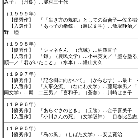
み子」（丹樹）…能村三千代
（１９９９年）
【優秀作】 「『生き方の規範』としての百合子―佐多稲
【入選作】 「あっ子の拳銃」（農民文学）…飯塚静治／
野 睦
（１９９８年）
【優秀作】 「シマネさん」（流域）…柄澤直子
【入選作】 「鎌」（農民文学）…小林英文／「墨を塗る
順一／「君がいたこと」（水車）…燈山文久
（１９９７年）
【優秀作】 「記念樹に向かいて」（からむす）…最上 
【入選作】 「人事交流」（なにわ文学）…藤尾幸男／「
岡文学）…縣 二三男／「喜和子」（蒼創）…川崎はま子
（１９９６年）
【優秀作】 「あらぐさのとき」（丘陵）…金子喜美子
【入選作】 「小川さんの死」（文学阪神）…目春比呂志
（１９９５年）
【優秀作】 「島の風」（しばた文学）…安芸寛治