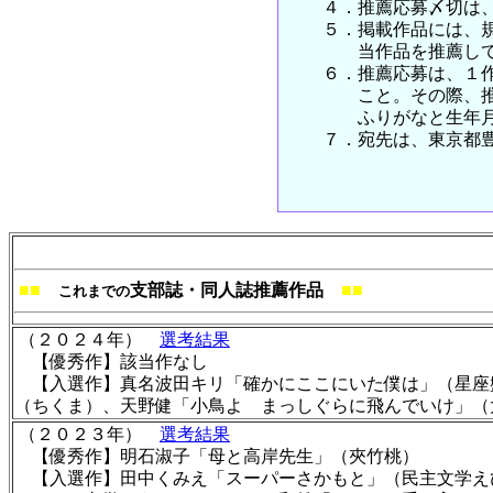
４．推薦応募〆切は、20
５．掲載作品には、規定
当作品を推薦してきた
６．推薦応募は、１作品
こと。その際、推薦応
ふりがなと生年月日お
７．宛先は、東京都豊島
■■
支部誌・同人誌推薦作品
■■
これまでの
（２０２４年）
選考結果
【優秀作】該当作なし
【入選作】真名波田キリ「確かにここにいた僕は」（星座
（ちくま）、天野健「小鳥よ まっしぐらに飛んでいけ」
（２０２３年）
選考結果
【優秀作】明石淑子「母と高岸先生」（夾竹桃）
【入選作】田中くみえ「スーパーさかもと」（民主文学え