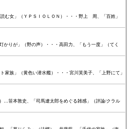
読む女」（ＹＰＳＩＯＬＯＮ）・・・野上 周、「百姓」
灯かりが」（野の声）・・・高田力、「もう一度」（てく
ト家族」（黄色い潜水艦）・・・宮川芙美子、「上野にて」
…笹本敦史、「司馬遼太郎をめぐる雑感」（評論/クラル