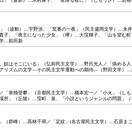
日」（蒼創）…木村康子、「星降る夜に」（しもうさ）…岩橋
」（波動）…宇野渉、「窯番の一夜」（民主盛岡文学）…永井
貴子、「喪主になった少女」（欅）…大窪輝子、「山を望む町
学…前田新
、奴はそこにいる」（弘前民主文学）…野呂光人／「病める人
アリズムの文学―その民主文学運動への期待―（野田文学）…
／「単独登攀」（京都民主文学）…橋本宏一／「小火」（しも
場所」（丘陵）…窪町 泉、「小説というジャンルの問題」（
（群峰）…高林千尋／「定紋」(名古屋民主文学）…石原ま