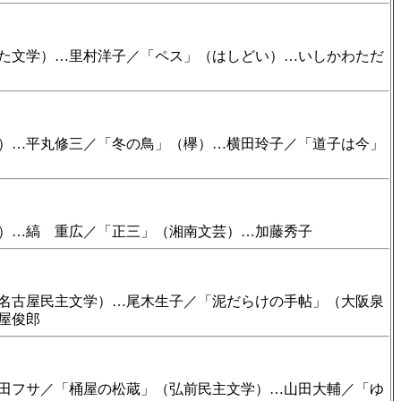
た文学）…里村洋子／「ペス」（はしどい）…いしかわただ
）…平丸修三／「冬の鳥」（欅）…横田玲子／「道子は今」
）…縞 重広／「正三」（湘南文芸）…加藤秀子
名古屋民主文学）…尾木生子／「泥だらけの手帖」（大阪泉
屋俊郎
田フサ／「桶屋の松蔵」（弘前民主文学）…山田大輔／「ゆ