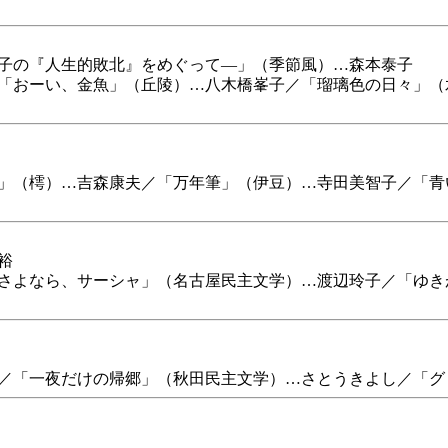
子の『人生的敗北』をめぐって―」（季節風）…森本泰子
「おーい、金魚」（丘陵）…八木橋峯子／「瑠璃色の日々」（
」（樗）…吉森康夫／「万年筆」（伊豆）…寺田美智子／「青
裕
さよなら、サーシャ」（名古屋民主文学）…渡辺玲子／「ゆき
／「一夜だけの帰郷」（秋田民主文学）…さとうきよし／「グ