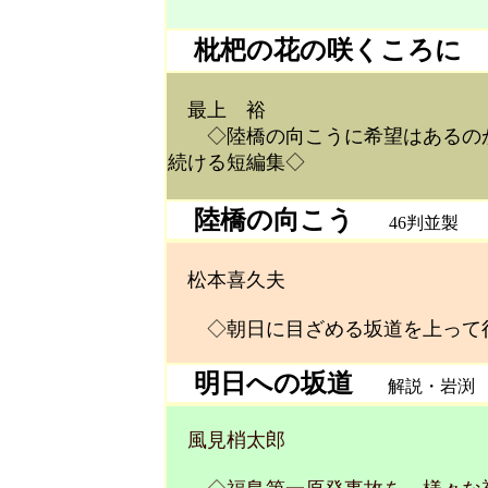
枇杷の花の咲くころに
最上 裕
◇陸橋の向こうに希望はあるのか
続ける短編集◇
陸橋の向こう
46判並製 本体
松本喜久夫
◇朝日に目ざめる坂道を上って行
明日への坂道
解説・岩渕 剛
風見梢太郎