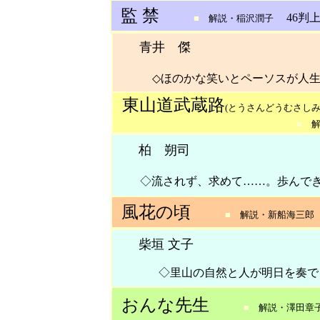
監 禁
46判上
■
解説・稲沢潤子
青井 傑
◇ほのかな笑いとペーソスが人
東山道
武蔵路
(
とうさんどう
むさしみ
■
柏 朔司
◇流されず、求めて……。歩んで
風花の頃
■
解説・新船海三郎
柴垣 文子
◇里山の自然と人が明日を奏
おんな先生
■
解説・澤田