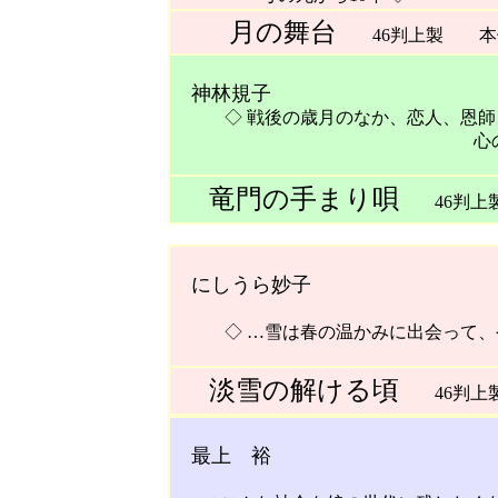
月の舞台
46判上製 本体1
神林規子
◇ 戦後の歳月のなか、恋人、恩師
心の交流を描い
竜門の手まり唄
46判上製
にしうら妙子
◇ …雪は春の温かみに出会って、
淡雪の解ける頃
46判上製
最上 裕