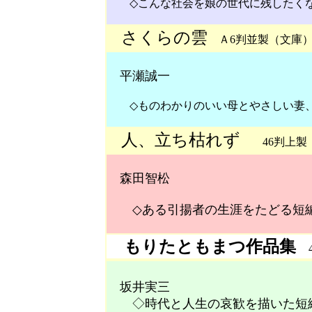
◇こんな社会を娘の世代に残したくな
さくらの雲
Ａ6判並製（文庫）
平瀬誠一
◇ものわかりのいい母とやさしい妻、
人、立ち枯れず
46判上製 
森田智松
◇ある引揚者の生涯をたどる短
もりたともまつ作品集
坂井実三
◇時代と人生の哀歓を描いた短