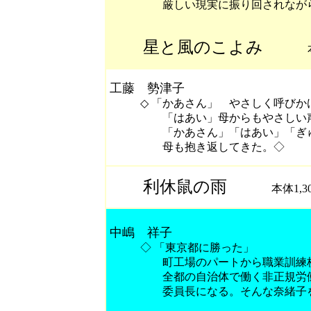
厳しい現実に振り回されながら、
星と風のこよみ
本体1
工藤 勢津子
◇ 「かあさん」 やさしく呼びか
「はあい」母からもやさしい声
「かあさん」「はあい」「ぎゅ
母も抱き返してきた。◇
利休鼠の雨
本体1,30
中嶋 祥子
◇ 「東京都に勝った」
町工場のパートから職業訓練校の
全都の自治体で働く非正規労働者
委員長になる。そんな奈緒子を東