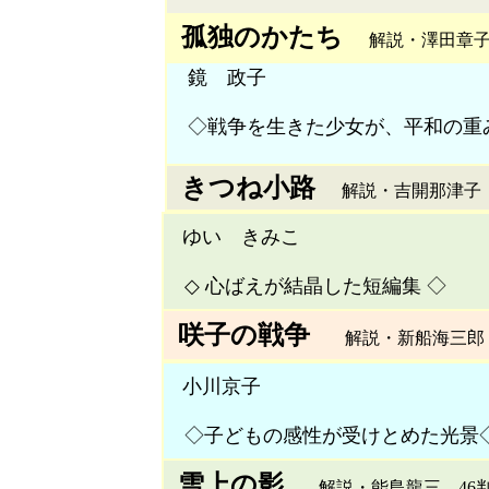
孤独のかたち
解説・澤田章子 
鏡 政子
◇戦争を生きた少女が、平和の重
きつね小路
解説・吉開那津子 
ゆい きみこ
◇ 心ばえが結晶した短編集 ◇
咲子の戦争
解説・新船海三郎 46
小川京子
◇子どもの感性が受けとめた光景
雪上の影
解説・能島龍三 46判上