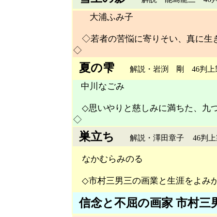
大浦ふみ子
◇若者の苦悩に寄りそい、真に生
◇
夏の雫
解説・岩渕 剛 46判上製 
中川なごみ
◇思いやりと慈しみに満ちた、九つ
◇
巣立ち
解説・澤田章子
46判上製
なかむらみのる
◇市村三男三の画業と生涯をよみが
信念と不屈の画家 市村三