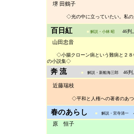
堺 田鶴子
◇光の中に立っていたい。私の人
百日紅
46
■
解説・
小林 昭
山田忠音
◇小腸クローン病という難病と２８年
の小説集◇
奔 流
46
■
解説・
新船海三郎
近藤瑞枝
◇平和と人権への著者のあつい
春のあらし
4
■
解説・宮寺清一
原 恒子