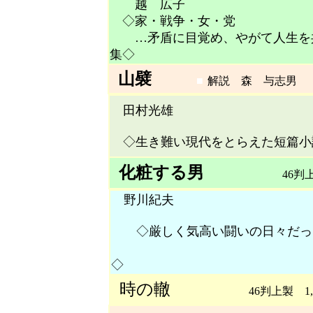
越 広子
◇家・戦争・女・党
…矛盾に目覚め、やがて人生を共
集◇
山襞
■
解説 森 与志男
4
田村光雄
◇生き難い現代をとらえた短篇
化粧する男
46判上
野川紀夫
◇厳しく気高い闘いの日々だ
『民主文学』
◇
時の轍
46判上製 1,89