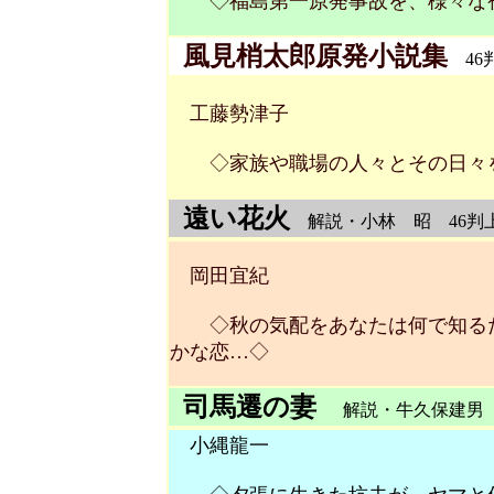
◇福島第一原発事故を、様々な視
風見梢太郎原発小説集
46判
工藤勢津子
◇家族や職場の人々とその日々を
遠い花火
解説・小林 昭 46判上製
岡田宜紀
◇秋の気配をあなたは何で知るだ
かな恋…◇
司馬遷の妻
解説・牛久保建男 4
小縄龍一