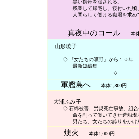
黒い携帯を渡される。
残業して帰宅し、寝付いた頃、そ
人間らしく働ける職場を求めて、
真夜中のコール
本体1
山形暁子
◇ 『女たちの曠野』から１０年
最新短編集
◇
軍艦島へ
本体1,800円
大浦ふみ子
◇ 石綿被害、労災死亡事故、組合
命を削って働いてきた造船現
男たち、女たちの誇りをかけた闘
燠火
本体1,000円