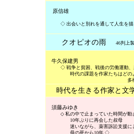
原信雄
◇ 出会いと別れを通して人生を描く
クオピオの雨
46判上製 
牛久保建男
◇ 戦争と貧困、戦後の労働運動、
時代の課題を作家たちはどのよう
多様な作家・作品を
時代を生きる作家と文
須藤みゆき
◇ 私の中で止まっていた時間が動
10年ぶりに再会した叔母
迷いながら、薬害訴訟支援にとも
母の死から10年 ◇