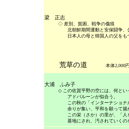
梁 正志
◇ 差別、貧困、戦争の傷痕
北朝鮮期間運動と安保闘争、公害
日本人の母と韓国人の父をもつ正
荒草の道
本体2,000
大浦 ふみ子
◇ この佐賀平野の空には、何といっ
アドバルーンが似合う。
この秋の「インターナショナルバル
余りが集い、平和を願って揚がる
この栄（さか）の里が、「人を殺
基地にされ、汚されていくのを何