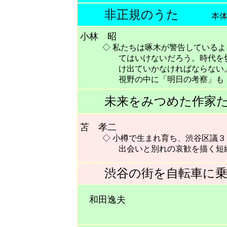
非正規のうた
本体1,7
小林 昭
◇ 私たちは啄木が警告しているよ
てはいけないだろう。時代を切っ
け出ていかなければならない。抜
視野の中に「明日の考察」も「批
未来をみつめた作家た
苫 孝二
◇ 小樽で生まれ育ち、渋谷区議３
出会いと別れの哀歓を描く短編
渋谷の街を自転車に乗
和田逸夫