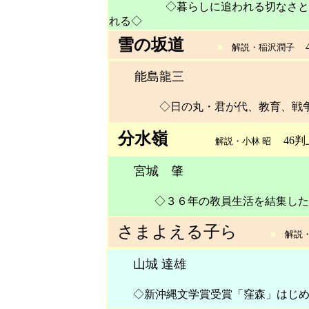
◇暮らしに追われる切なさと、そ
れる◇
雪の坂道
4
■
解説・稲沢潤子
能島龍三
◇日の丸・君が代、教育、戦
分水嶺
46判
■
解説・
小林 昭
宮城 肇
◇３６年の教員生活を結集した作
さまよえる子ら
■
解説・
山城 達雄
◇新沖縄文学賞受賞「窪森」はじ