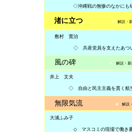
◇沖縄戦の無惨のなかにも幼い
渚に立つ
■
解説・
敷村 寛治
◇ 共産党員を支えたあつい友情
風の碑
■
解説・新
井上 文夫
◇ 自由と民主主義を貫く航空労
無限気流
■
解説・
大浦ふみ子
◇ マスコミの現場で働き書き続