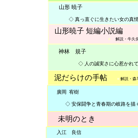
山形 暁子
◇ 真っ直ぐに生きたい女の真情が
山形暁子 短編小説編
■
解説・牛久
神林 規子
◇ 人の誠実さに心惹かれて描
泥だらけの手帖
■
解説・
廣岡 宥樹
◇ 安保闘争と青春期の岐路を描く
未明のとき
46判上製
入江 良信