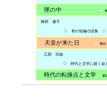
匣の中
■
解
林田 遼子
◇ 初の短編小説集 ◇
天皇が来た日
■
解説
乙部 宗徳
◇ 時代と文学に鋭く迫る評
時代の転換点と文学
■
解