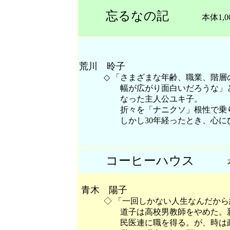
忘るなの記
本体1,00
荒川 昤子
◇ 「さまざまな年齢、職業、階層の
幅が広がり面白いだろうな」とい
なった主人公ユキ子。
折々を「ナニクソ」根性で乗り
しかし30年経ったとき、心にひと
コーヒーハウス
本体1
青木 陽子
◇ 「一回しかない人生なんだから納
道子は高校男教師をやめた。新た
民医連に職を得る。が、時は政