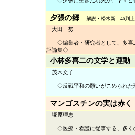
◇夕張に生きた坑夫が、ヤマと仲
夕張の郷
解説・松木新
46判上製
大田 努
◇編集者・研究者として、多喜二
評論集◇
小林多喜二の文学と運動
茂木文子
◇反戦平和の願いがこめられた
マンゴスチンの実は赤く
塚原理恵
◇医療・看護に従事する、多くの