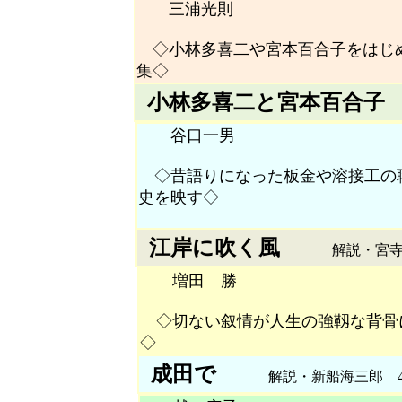
三浦光則
◇小林多喜二や宮本百合子をはじ
集◇
小林多喜二と宮本百合子
谷口一男
◇昔語りになった板金や溶接工の
史を映す◇
江岸に吹く風
解説・宮寺清
増田 勝
◇切ない叙情が人生の強靱な背骨
◇
成田で
解説・新船海三郎 46