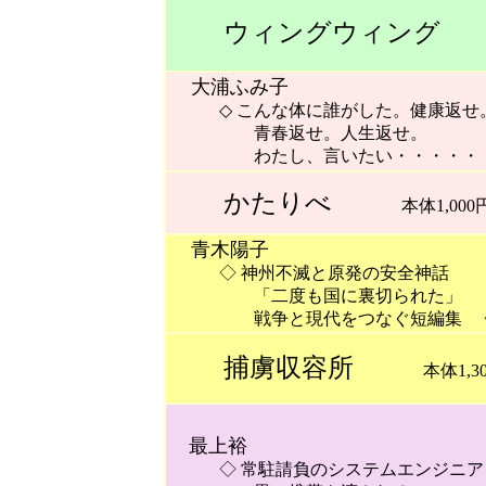
ウィングウィング
本体
大浦ふみ子
◇ こんな体に誰がした。健康返せ
青春返せ。人生返せ。
わたし、言いたい・・・・・
かたりべ
本体1,000
青木陽子
◇ 神州不滅と原発の安全神話
「二度も国に裏切られた」
戦争と現代をつなぐ短編集 
捕虜収容所
本体1,30
最上裕
◇ 常駐請負のシステムエンジニアと