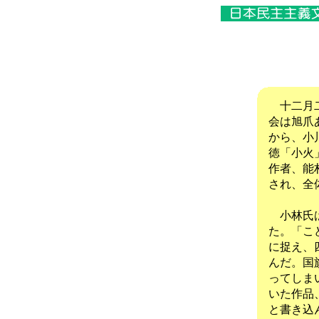
十二月二
会は旭爪
から、小
徳「小火
作者、能
され、全
小林氏は
た。「こ
に捉え、
んだ。国
ってしま
いた作品
と書き込