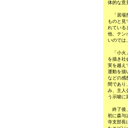
体的な意
「居場所
ものと見
れている
他、テン
いのでは
「小火」
を描き社
実を越え
運動を描
などの感
間であり
み、主人
う示唆に
終了後、
初に森与
寺支部長