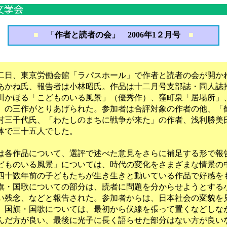
■
「
作者と読者の会」 2006年1２月号
■
日、東京労働会館「ラパスホール」で作者と読者の会が開か
あかね氏、報告者は小林昭氏。作品は十二月号支部誌・同人誌
川かほる「こどものいる風景」（優秀作）、窪町泉「居場所」
」の三作がとりあげられた。参加者は合評対象の作者の他、「
村三千代氏、「わたしのまちに戦争が来た」の作者、浅利勝美
体で三十五人でした。
各作品について、選評で述べた意見をさらに補足する形で報
どものいる風景」については、時代の変化をさまざまな情景の
四十数年前の子どもたちが生き生きと動いている作品で好感を
旗・国歌についての部分は、読者に問題を分からせようとする
い残念、などと報告された。参加者からは、日本社会の変貌を
、国旗・国歌については、最初から伏線を張って置くなどしな
んだ方が良い、最後に光子に長く語らせた部分はない方が良い