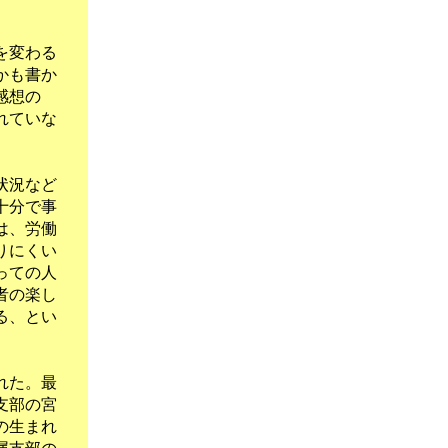
を変わる
かも書か
感想の
れていな
状況など
十分で事
は、労働
りにくい
っての人
者の楽し
る、とい
れた。最
支部の宮
の生まれ