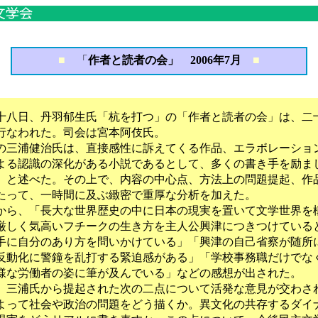
■
「
作者と読者の会」 2006年7月
■
八日、丹羽郁生氏「杭を打つ」の「作者と読者の会」は、二
行なわれた。司会は宮本阿伎氏。
三浦健治氏は、直接感性に訴えてくる作品、エラボレーショ
よる認識の深化がある小説であるとして、多くの書き手を励ま
、と述べた。その上で、内容の中心点、方法上の問題提起、作
たって、一時間に及ぶ緻密で重厚な分析を加えた。
ら、「長大な世界歴史の中に日本の現実を置いて文学世界を
厳しく気高いフチークの生き方を主人公興津につきつけている
手に自分のあり方を問いかけている」「興津の自己省察が随所
反動化に警鐘を乱打する緊迫感がある」「学校事務職だけでな
様な労働者の姿に筆が及んでいる」などの感想が出された。
三浦氏から提起された次の二点について活発な意見が交わさ
よって社会や政治の問題をどう描くか。異文化の共存するダイ