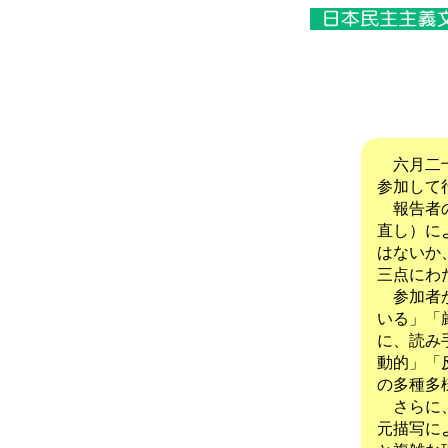
六月二十
参加して
報告者の
直し）に
はないか
三点にわ
参加者か
いる」「
に、読み
動的」「
の多種多
さらに、
元描写に