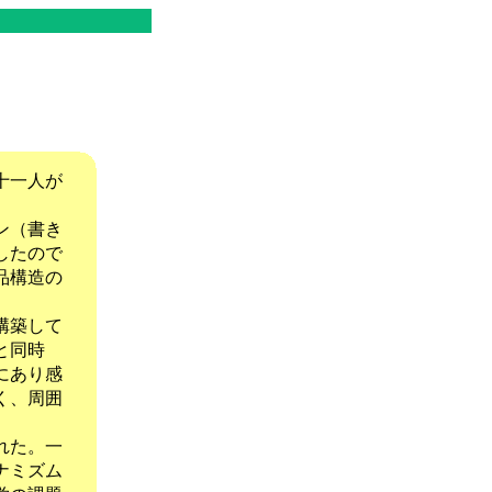
十一人が
ン（書き
したので
品構造の
構築して
と同時
にあり感
く、周囲
れた。一
ナミズム