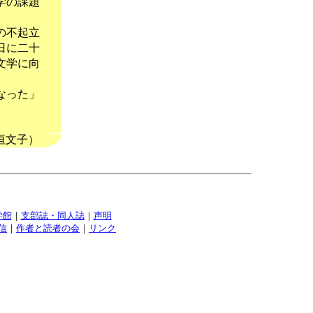
学の課題
。
の不起立
日に二十
文学に向
なった」
。
垣文子）
学館
｜
支部誌・同人誌
｜
声明
信
｜
作者と読者の会
｜
リンク