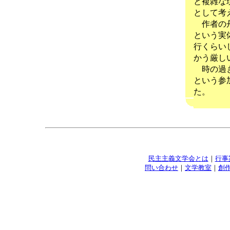
と複雑な
として考
作者の丹
という実
行くらい
かう厳し
時の過ぎ
という参
民主主義文学会とは
｜
行事
問い合わせ
｜
文学教室
｜
創