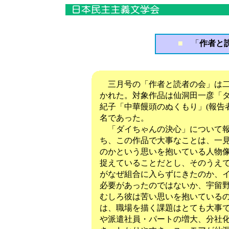
■
「
作者と読
三月号の「作者と読者の会」は二
かれた。対象作品は仙洞田一彦「ダ
紀子「中華饅頭のぬくもり」(報告
名であった。
「ダイちゃんの決心」について報
ち、この作品で大事なことは、一
のかという思いを抱いている人物
捉えていることだとし、そのうえ
がなぜ組合に入らずにきたのか、
必要があったのではないか、宇留
むしろ彼は苦い思いを抱いている
は、職場を描く課題はとても大事
や派遣社員・パートの増大、分社