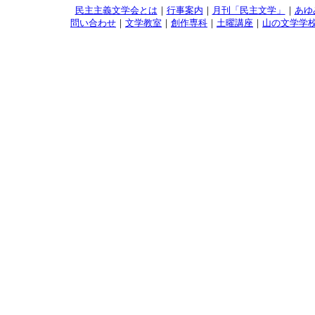
民主主義文学会とは
｜
行事案内
｜
月刊「民主文学」
｜
あゆ
問い合わせ
｜
文学教室
｜
創作専科
｜
土曜講座
｜
山の文学学