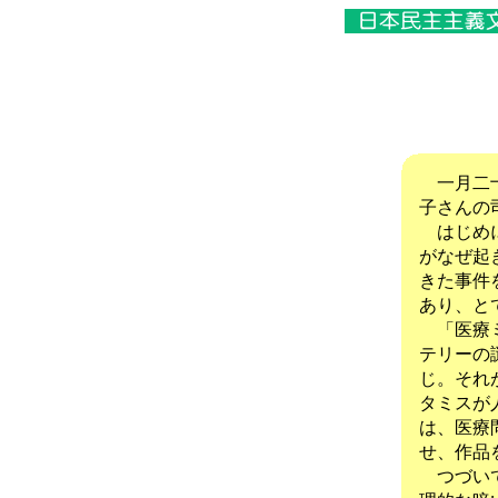
一月二十
子さんの
はじめに
がなぜ起
きた事件
あり、と
「医療ミ
テリーの
じ。それ
タミスが
は、医療
せ、作品
つづいて