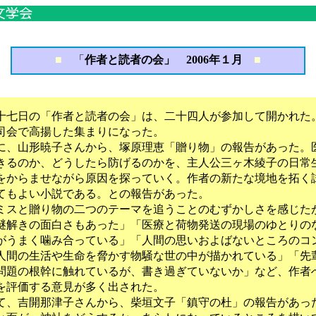
■
「
作者と読者の会」 2006年１月
■
七日の「作者と読者の会」は、二十四人が参加して開かれた
司会で高揚した集まりになった。
、山形暁子さんから、塚原理恵「贈り物」の報告があった。
きるのか、どうしたら防げるのかを、主人公三ヶ木綾子の日常
をからませながら原因を探っていく。作者の新たな境地を拓く
てもよい小説である。との報告があった。
スと贈り物の二つのテーマを追うことのむずかしさを感じた
謎解きの面白さもあった」「医療と荷物発送の現場のゆとりの
がうまく噛み合っている」「人間の思いおよばないところのコ
人間の生活や生命を脅かす物騒な世の中が描かれている」「先
問題の根幹に触れているが、書き過ぎていないか」など、作者
を評価する意見が多く出された。
、吉開那津子さんから、柴垣文子「鎮守の杜」の報告があっ