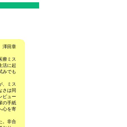
。澤田章
医療ミス
生活に起
試みでも
が、ミス
なさは同
ンピュー
輩の手紙
へ心を寄
た。非合