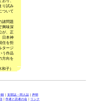
ており、
まり試み
について
の諸問題
で興味深
公が、正
、日本神
就任を拒
ルタージ
いう作品
の方向を
木和子）
学館
｜
支部誌・同人誌
｜
声明
信
｜
作者と読者の会
｜
リンク