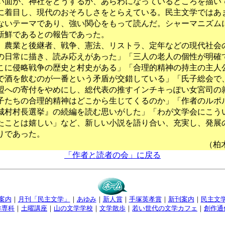
い面が、神社をどうするか、あらわになっているところを描い
に着目し、現代のおそろしさをとらえている。民主文学ではあ
ないテーマであり、強い関心をもって読んだ。シャーマニズム
新鮮であるとの報告であった。
農業と後継者、戦争、憲法、リストラ、定年などの現代社会
の日常に描き、読み応えがあった」「三人の老人の個性が明確
こに侵略戦争の歴史と村史がある」「合理的精神の持主の主人
で酒を飲むのが一番という矛盾が交錯している」「氏子総会で
盟への寄付をやめにし、総代表の推すインチキっぽい女宮司の
子たちの合理的精神はどこから生じてくるのか」「作者のルポ
城村村長選挙』の続編を読む思いがした」「わが文学会にこう
たことは嬉しい」など、新しい小説を語り合い、充実し、発展
りであった。
（柏
「作者と読者の会」に戻る
案内
｜
月刊「民主文学」
｜
あゆみ
｜
新人賞
｜
手塚英孝賞
｜
新刊案内
｜
民主文
作専科
｜
土曜講座
｜
山の文学学校
｜
文学散歩
｜
若い世代の文学カフェ
｜
創作通