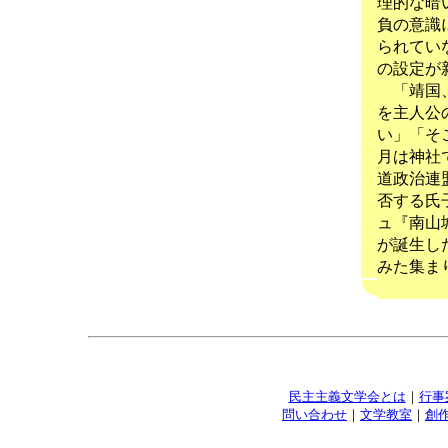
理的な暗
負の意識
られてい
の設定が
「靖国、
を主人公
い」「そ
月は神社
道政治連
否する氏
ュ『南山
が誕生し
みた集ま
民主主義文学会とは
｜
行事
問い合わせ
｜
文学教室
｜
創