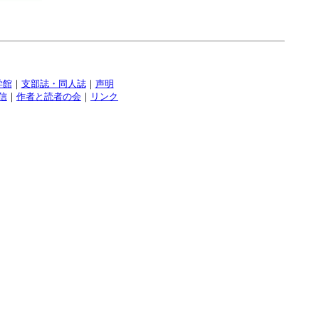
学館
｜
支部誌・同人誌
｜
声明
信
｜
作者と読者の会
｜
リンク