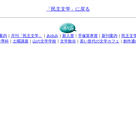
「民主文学」に戻る
案内
｜
月刊「民主文学」
｜
あゆみ
｜
新人賞
｜
手塚英孝賞
｜
新刊案内
｜
民主文
作専科
｜
土曜講座
｜
山の文学学校
｜
文学散歩
｜
若い世代の文学カフェ
｜
創作通