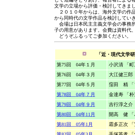
文学の立場から評価・検討してきま
２０１０年からは、海外文学の作品
から同時代の文学作品を検討してい
会場は日本民主主義文学会の事務所
子の用意があります。会費は資料代
どうぞふるってご参加ください。
「近・現代文学研
第75回 04年１月
小沢清 「
第76回 04年３月
大江健三郎
第77回 04年５月
窪田 精 
第78回
04年
７月
金達寿 「
第79回
04年
９月
吉行淳之介
第80回 04年11月
開高 健 
第81回 05年1月
霜多正次 
第82回 05年3月
手塚英孝 