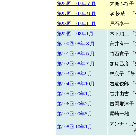
第96回 07年７月
大庭みな子
第97回 07年９月
李 恢成 
第98回 07年11月
戸石泰一 
第99回 08年1月
木下順二 
第100回 08年３月
高井有一 
第101回 08年５月
竹西寛子 
第102回 08年７月
加賀乙彦 
第103回 08年9月
林京子 「
第104回 08年10月
右遠俊郎 
第105回 09年1月
古井由吉 
第106回 09年3月
吉開那津子
第107回 09年5月
尾崎一雄 
アンナ・ガ
第108回 10年1月
「死んだ