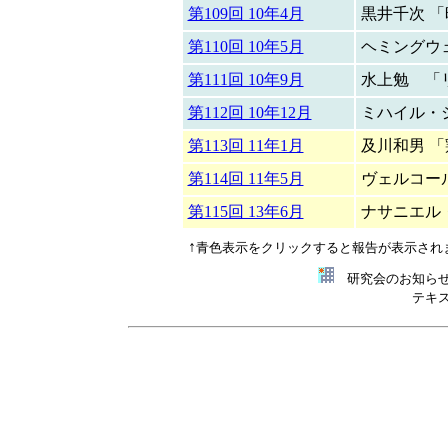
第109回 10年4月
黒井千次 
第110回 10年5月
ヘミングウ
第111回 10年9月
水上勉 「
第112回 10年12月
ミハイル・
第113回 11年1月
及川和男 
第114回 11年5月
ヴェルコー
第115回 13年6月
ナサニエル
↑
青色表示をクリックすると報告が表示され
研究会のお知らせ
テキストのない方は