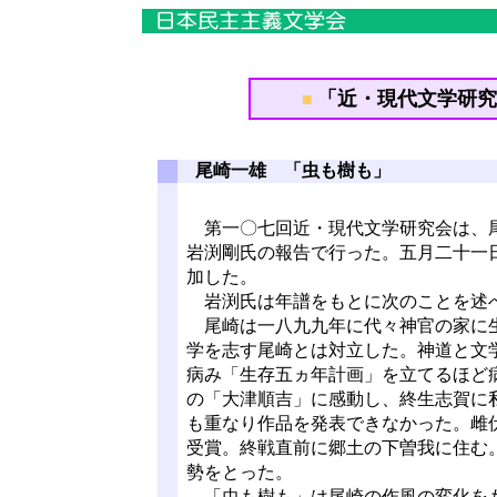
「近・現代文学研究会
■
尾崎一雄 「虫も樹も」
第一〇七回近・現代文学研究会は、尾
岩渕剛氏の報告で行った。五月二十一
加した。
岩渕氏は年譜をもとに次のことを述
尾崎は一八九九年に代々神官の家に生
学を志す尾崎とは対立した。神道と文
病み「生存五ヵ年計画」を立てるほど
の「大津順吉」に感動し、終生志賀に
も重なり作品を発表できなかった。雌
受賞。終戦直前に郷土の下曽我に住む
勢をとった。
「虫も樹も」は尾崎の作風の変化をも