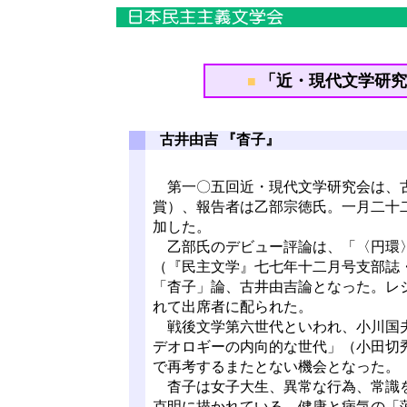
「近・現代文学研究会
■
古井由吉 『杳子』
第一〇五回近・現代文学研究会は、古
賞）、報告者は乙部宗徳氏。一月二十
加した。
乙部氏のデビュー評論は、「〈円環〉
（『民主文学』七七年十二月号支部誌
「杳子」論、古井由吉論となった。レ
れて出席者に配られた。
戦後文学第六世代といわれ、小川国夫
デオロギーの内向的な世代」（小田切
で再考するまたとない機会となった。
杳子は女子大生、異常な行為、常識を
克明に描かれている。健康と病気の「