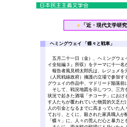
「近・現代文学研究会
■
ヘミングウェイ 「蝶々と戦車」
五月二十一日（金）、ヘミングウェイ
イ全短編３』所収）をテーマに十一名
報告者風見梢太郎氏は、レジュメを元
（人民戦線政府）擁護の立場で参加す
グウェイの作品中、マドリード陥落前
そして、戦況地図を示しつつ、三方を
状況で起きた酒場「チコーテ」におけ
す人たちが覆われていた物質的欠乏だ
人の引金となるまでに高まっていた人
ており、とくに、殺された家具職人が
「蝶々」に、人々の荒んだ心と暴力と
さらに、両大戦の戦場にも赴いたヘミ