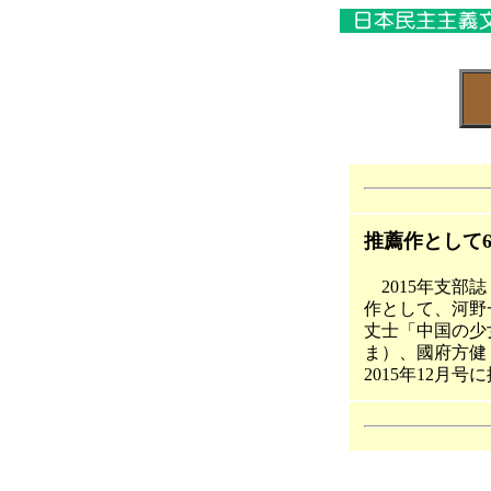
推薦作として
2015年支部
作として、河野
丈士「中国の少
ま）、國府方健
2015年12月