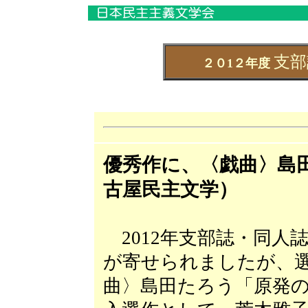
支部
２０1２年度
優秀作に、〈戯曲〉島
古屋民主文学）
2012年支部誌・同人
が寄せられましたが、
曲〉島田たろう「原発