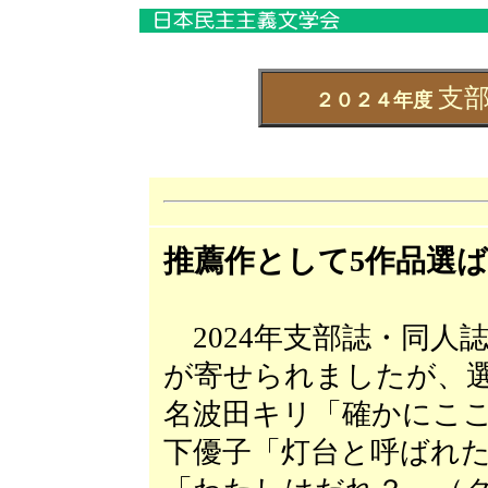
支
２０２４年度
推薦作として5作品選
2024年支部誌・同人
が寄せられましたが、
名波田キリ「確かにこ
下優子「灯台と呼ばれ