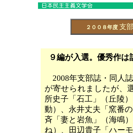
支
２００８年度
９編が入選。優秀作は
2008年支部誌・同人
が寄せられましたが、
所史子「石工」（丘陵
動）、永井丈夫「窯番の
斉「妻と岩魚」（海鳴
ね）、田辺貴子「ハー