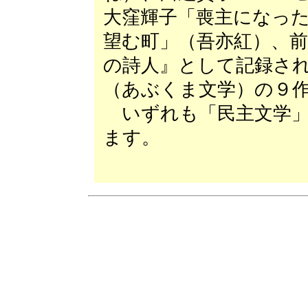
大窪輝子「喪主になっ
望む町」（吾亦紅）、
の詩人』として記録さ
（あぶくま文学）の９
いずれも「民主文学」2
ます。