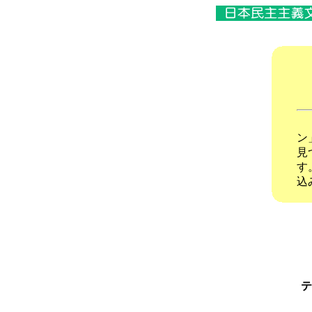
「
ン
見
す
込
テ