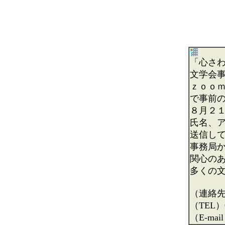
「心さ
文学会
ｚｏｏ
で事前
８月２
氏名、
送信し
事務局
関心の
多くの
（連絡
（TEL）0
（E-mai