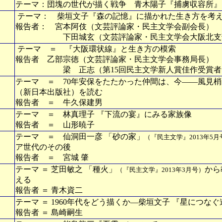
テーマ：団塊の世代が描く戦争 青木陽子『捕虜収容所
テーマ： 柴垣文子『森の記憶』に描かれた生き方を考
報告者： 宮本阿伎（文芸評論家・民主文学会副会長）
下田城玄（文芸評論家・民主文学会大阪北支
テーマ ＝ 『大阪環状線』と生き方の模索
報告者 乙部宗徳（文芸評論家・民主文学会事務局長）
梁 正志（第15回民主文学新人賞佳作受賞者
テーマ ＝ 70年安保をたたかった仲間は、今――風見
（新日本出版社）を読む
報告者 ＝ 牛久保建男
テーマ ＝ 林真理子 『下流の宴』にみる家族像
報告者 ＝ 山形暁子
テーマ ＝ 仙洞田一彦 「砂の家」
（『民主文学』2013年5月
ア世代のその後
報告者 ＝ 宮城 肇
テーマ ＝ 芝田敏之 「種火」
から
（『民主文学』2013年3月号）
える
報告者 ＝ 青木資二
テーマ ＝ 1960年代をどう描くか―柴垣文子 『星につなぐ
報告者 ＝ 島崎嗣生