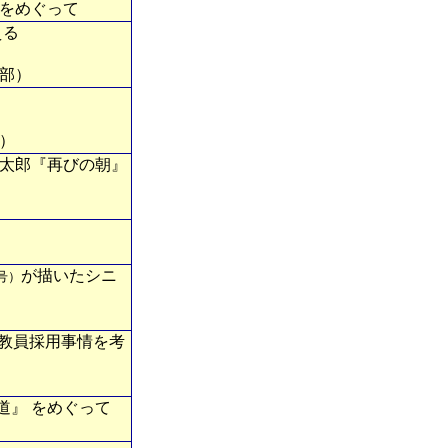
』をめぐって
える
部）
）
梢太郎『再びの朝』
が描いたシニ
号）
教員採用事情を考
道』 をめぐって