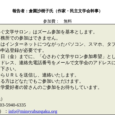
報告者：倉園沙樹子氏（作家・民主文学会幹事）
参加費： 無料
わぐ文学サロン」はズーム参加を基本とします。
事務所での参加はできません。
ｍはインターネットにつながったパソコン、スマホ、タ
の申込登録が必要です。
１日（金）までに、「心さわぐ文学サロン参加希望」と
アドレス、連絡先電話番号をメールで文学会のアドレス
て下さい。
からＵＲＬを送信し、連絡いたします。
ある方はどなたでもご参加いただけます。
文学愛好者の皆さんのご参加をお待ちしています。
先）
3-5940-6335
l）：
info@minsyubungaku.org