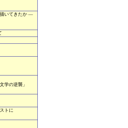
描いてきたか ―
て
文学の逆襲」
ストに