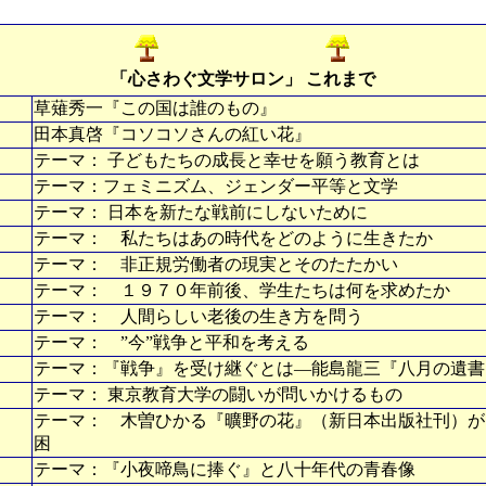
「心さわぐ文学サロン」 これまで
草薙秀一『この国は誰のもの』
田本真啓『コソコソさんの紅い花』
テーマ： 子どもたちの成長と幸せを願う教育とは
テーマ：フェミニズム、ジェンダー平等と文学
テーマ： 日本を新たな戦前にしないために
テーマ： 私たちはあの時代をどのように生きたか
テーマ： 非正規労働者の現実とそのたたかい
テーマ： １９７０年前後、学生たちは何を求めたか
テーマ： 人間らしい老後の生き方を問う
月
テーマ： ”今”戦争と平和を考える
テーマ：『戦争』を受け継ぐとは―能島龍三『八月の遺
テーマ： 東京教育大学の闘いが問いかけるもの
テーマ： 木曽ひかる『曠野の花』（新日本出版社刊）が
困
テーマ：『小夜啼鳥に捧ぐ』と八十年代の青春像