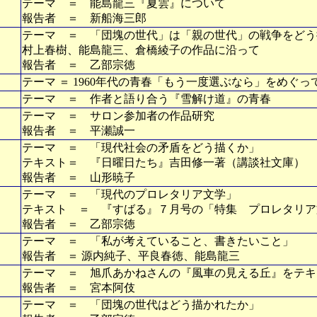
テーマ ＝ 能島龍三『夏雲』について
報告者 ＝ 新船海三郎
テーマ ＝ 「団塊の世代」は「親の世代」の戦争をどう
村上春樹、能島龍三、倉橋綾子の作品に沿って
報告者 ＝ 乙部宗徳
テーマ ＝ 1960年代の青春「もう一度選ぶなら」をめぐっ
テーマ ＝ 作者と語り合う『雪解け道』の青春
テーマ ＝ サロン参加者の作品研究
報告者 ＝ 平瀬誠一
テーマ ＝ 「現代社会の矛盾をどう描くか」
テキスト＝ 『日曜日たち』吉田修一著（講談社文庫）
報告者 ＝ 山形暁子
テーマ ＝ 「現代のプロレタリア文学」
テキスト ＝ 『すばる』７月号の「特集 プロレタリア
報告者 ＝ 乙部宗徳
テーマ ＝ 「私が考えていること、書きたいこと」
報告者 ＝ 源内純子、平良春徳、能島龍三
テーマ ＝ 旭爪あかねさんの『風車の見える丘』をテキ
報告者 ＝ 宮本阿伎
テーマ ＝ 「団塊の世代はどう描かれたか」