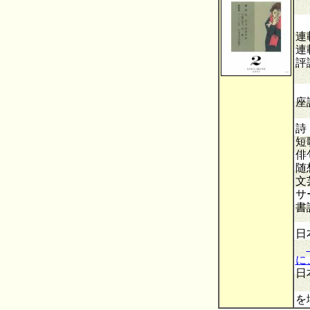
父
連
連
評
「
太
座
乙
詩
短
俳
随
文
サ
書
宮
日
に
日
「
を