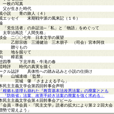
一枚の写真
が生きた時代
載小説 青の旅人（４）
載エッセイ 末期戦中派の風来記（１６）
論
党生活者」の弁証法─「私」と「物語」をめぐって
宰治再読「人間失格」
談会 二〇〇七年 日本文学の展望
部宗徳 三浦健治 三木朋子 （司会）宮本阿伎
 贈りもの
歌 地を掘りて
句 樟若葉
想四季 下北半島・牛滝の春
芸時評 時代の真実を描く
ークル誌評 具体性への踏み込みと小説の仕掛け
評 山城達雄 「監禁」
城 肇 「さまよえる子ら」
本民主主義文学会第四回幹事会声明
「根拠も道理も崩れた『教育基本法改悪法案』の廃案ととも
、『防衛省』法案、改憲手続き法案の廃案を強く求める」
本民主主義文学会第４回幹事会アピール
会員・準会員・『民主文学』読者の拡大により第２２回大会
増勢で迎えよう」