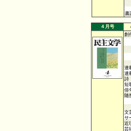
前
ド
書
４月号
4
創
や
氷
七
連
連
短
俳
随
文
サ
近
芸