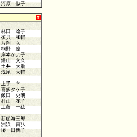
河原 俶子
林田 遼子
須貝 和輔
片岡 弘
桐野 遼
岸本かよ子
燈山 文久
土井 大助
浅尾 大輔
上手 宰
喜多タケ子
飯田 史朗
村山 花子
工藤 一紘
新船海三郎
洲浜 昌弘
堺 田鶴子