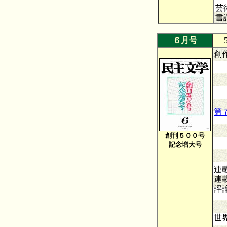
芸
書
６月号
5
創
タ
第
新
佳
創刊５００号
佳
記念増大号
選
連
連
評
ハ
―
世