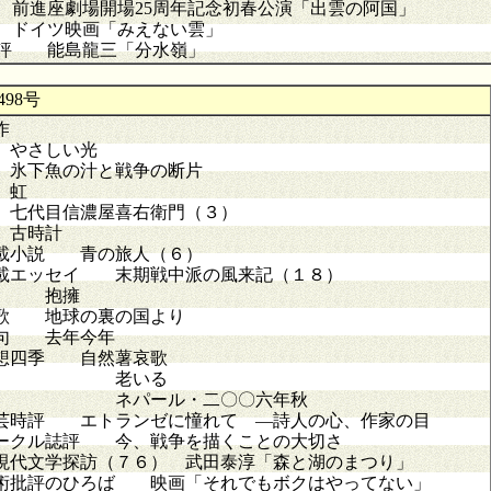
進座劇場開場25周年記念初春公演「出雲の阿国」
イツ映画「みえない雲」
評 能島龍三「分水嶺」
98号
作
さしい光
下魚の汁と戦争の断片
虹
代目信濃屋喜右衛門（３）
古時計
載小説 青の旅人（６）
載エッセイ 末期戦中派の風来記（１８）
詩 抱擁
歌 地球の裏の国より
句 去年今年
想四季 自然薯哀歌
老いる
ネパール・二〇〇六年秋
芸時評 エトランゼに憧れて ―詩人の心、作家の目
ークル誌評 今、戦争を描くことの大切さ
現代文学探訪（７６） 武田泰淳「森と湖のまつり」
術批評のひろば 映画「それでもボクはやってない」