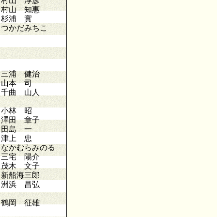
村山 淳彦
村山 知惠
杉浦 實
つかだみちこ
三浦 健治
山本 司
千曲 山人
小林 昭
澤田 章子
田島 一
津上 忠
なかむらみのる
三宅 陽介
茂木 文子
新船海三郎
洲浜 昌弘
鶴岡 征雄