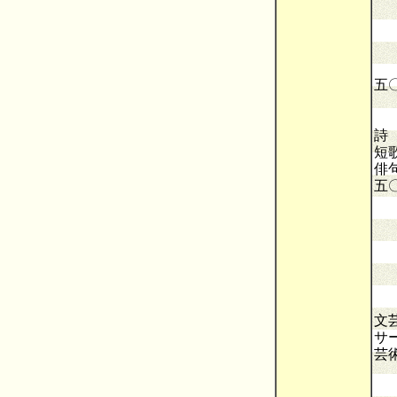
「
「
ド
ポ
―
五
時
吉
詩
短
俳
五
人
記
六
追
読
「
こ
文
サ
芸
前
―