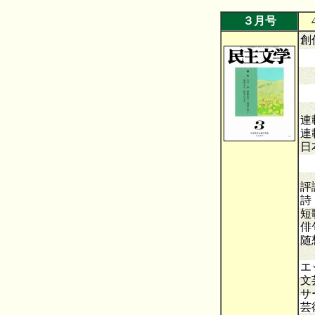
３月号
創
名
ス
連
連
日
こ
―
評
詩
短
俳
随
エ
文
サ
芸