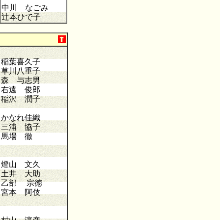
中川 なごみ
辻本ひで子
稲葉喜久子
草川八重子
森 与志男
右遠 俊郎
稲沢 潤子
かなれ佳織
三浦 協子
馬場 徹
燈山 文久
土井 大助
乙部 宗徳
宮本 阿伎