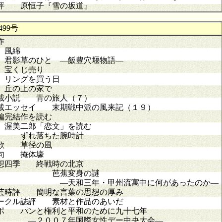
評 原恒子『雪の坂道』
99号
作
風綿
影草のひと ―飯豊穴堰物語―
くじ売り
ングを買う日
の上の家で
載小説 青の旅人（７）
載エッセイ 末期戦中派の風来記（１９）
編完結作を読む
美二郎「恋文」を読む
 ずれ落ちた腕時計
歌 草径の風
句 掩体壕
想四季 終戦時の北京
芭蕉変身の謎
―天和三年・甲州流寓中に何があったのか―
芸時評 簡明な言葉の思想の厚み
ークル誌評 素材と作品のあいだ
ポ パンと権利と平和のために九十七年
２００７年国際女性デー中央大会―