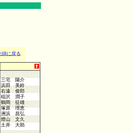
先頭に戻る
三宅 陽介
浜田 美鈴
右遠 俊郎
稲沢 潤子
鶴岡 征雄
塚原 理恵
洲浜 昌弘
燈山 文久
土井 大助