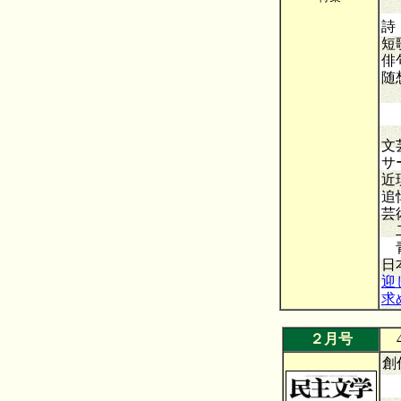
過
詩
短
俳
随
天
「
文
サ
近
追
芸
二
青
日
迎
求
２月号
4
創