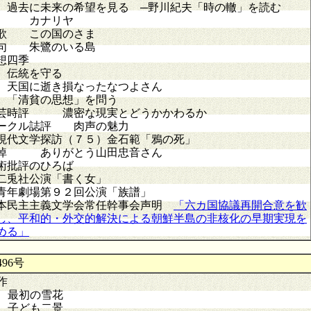
去に未来の希望を見る ─野川紀夫「時の轍」を読む
 カナリヤ
歌 この国のさま
句 朱鷺のいる島
想四季
伝統を守る
国に逝き損なったなつよさん
清貧の思想」を問う
芸時評 濃密な現実とどうかかわるか
ークル誌評 肉声の魅力
現代文学探訪（７５）金石範「鴉の死」
悼 ありがとう山田忠音さん
術批評のひろば
兎社公演「書く女」
年劇場第９２回公演「族譜」
本民主主義文学会常任幹事会声明
「六カ国協議再開合意を歓
し、平和的・外交的解決による朝鮮半島の非核化の早期実現を
める」
96号
作
最初の雪花
子ども二景