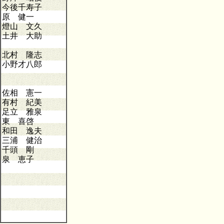
今後千寿子
原 健一
燈山 文久
土井 大助
北村 隆志
小野才八郎
佐相 憲一
有村 紀美
足立 雅泉
東 喜啓
和田 逸夫
三浦 健治
千頭 剛
泉 恵子