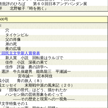
術批評のひろば 第６０回日本アンデパンダン展
評 北野敏子『時を抱く』
00号
作
穴
イケンビル
父の肖像
弟の死
夜の広場
７回民主文学新人賞発表
人賞 小説 回転釜はラルゴで
作 小説 深夜の果て
作 評論 農の詩学へ
評 牛久保建男 能島龍三 平瀬誠一
宮寺誠一 宮本阿伎
載小説 青の旅人（８）
載エッセイ 末期戦中派の風来記（２０）
論 「団塊の世代」はどう、描かれたか
ンセン病の芸術形象をめぐって
―その歴史と現実への一視角――
界文学特集その１