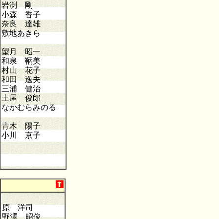
岩渕 剛
小森 香子
奈良 達雄
敷地あきら
望月 昭一
和泉 鞆美
村山 花子
和田 逸夫
三浦 健治
土屋 俊郎
なかむらみのる
青木 陽子
小川 京子
原 洋司
野澤 昭俊