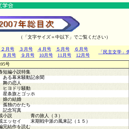
（「文字サイズ＝中以下」でご覧ください）
２月号
３月号
４月号
５月号
６月号
「民主文学」
８月号
９月号
10月号
11月号
12月号
95号
春短編小説特集
る幕末騒動記余聞
舞の恋人
ヨドリ騒動
条旗とゴッホ
娘の結婚
独のかたち
記念写真
載小説 青の旅人（３）
載エッセイ 末期戦中派の風来記（１５）
編完結作を読む