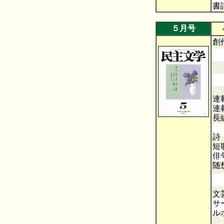
書
５月号
4
創
君
宝
リ
丘
連
連
長
渥
詩
短
俳
随
文
サ
ル
―