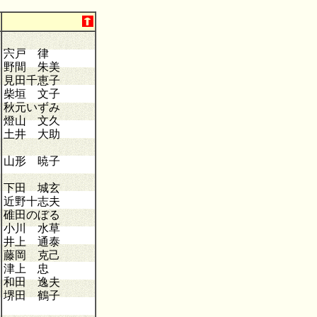
宍戸 律
野間 朱美
見田千恵子
柴垣 文子
秋元いずみ
燈山 文久
土井 大助
山形 暁子
下田 城玄
近野十志夫
碓田のぼる
小川 水草
井上 通泰
藤岡 克己
津上 忠
和田 逸夫
堺田 鶴子