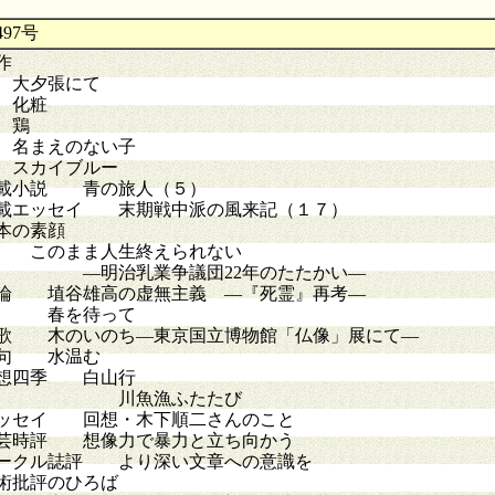
497号
作
大夕張にて
化粧
鶏
まえのない子
カイブルー
載小説 青の旅人（５）
載エッセイ 末期戦中派の風来記（１７）
本の素顔
のまま人生終えられない
明治乳業争議団22年のたたかい―
論 埴谷雄高の虚無主義 ―『死霊』再考―
 春を待って
歌 木のいのち―東京国立博物館「仏像」展にて―
句 水温む
想四季 白山行
川魚漁ふたたび
ッセイ 回想・木下順二さんのこと
芸時評 想像力で暴力と立ち向かう
ークル誌評 より深い文章への意識を
術批評のひろば