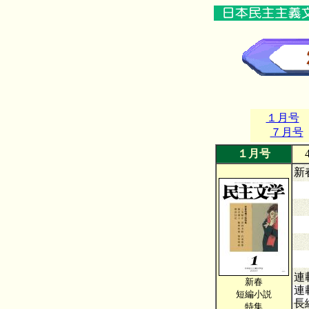
１月号
７月号
１月号
4
新
あ
ヒ
星
孤
連
新春
連
短編小説
長
特集