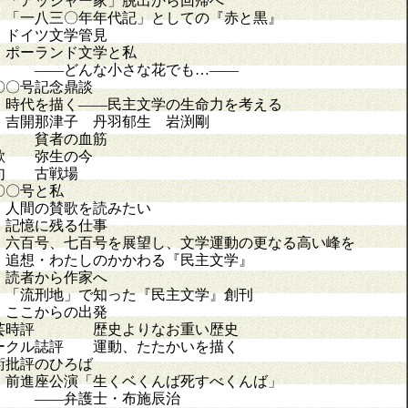
アッシャー家」脱出から回帰へ
一八三〇年年代記」としての『赤と黒』
イツ文学管見
ーランド文学と私
―どんな小さな花でも…――
〇〇号記念鼎談
代を描く――民主文学の生命力を考える
開那津子 丹羽郁生 岩渕剛
 貧者の血筋
歌 弥生の今
句 古戦場
〇〇号と私
間の賛歌を読みたい
憶に残る仕事
百号、七百号を展望し、文学運動の更なる高い峰を
想・わたしのかかわる『民主文学』
者から作家へ
流刑地」で知った『民主文学』創刊
こからの出発
芸時評 歴史よりなお重い歴史
ークル誌評 運動、たたかいを描く
術批評のひろば
進座公演「生くベくんば死すべくんば」
―弁護士・布施辰治