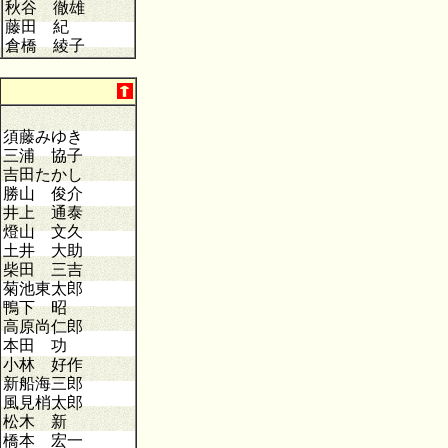
秋谷 徹雄
藤田 紀
倉橋 綾子
須藤みゆき
三浦 協子
吉田たかし
勝山 俊介
井上 通泰
燈山 文久
土井 大助
柴田 三吉
菊池東太郎
鴨下 昭
高原尚仁郎
本田 功
小林 好作
新船海三郎
風見梢太郎
松木 新
橋本 宏一