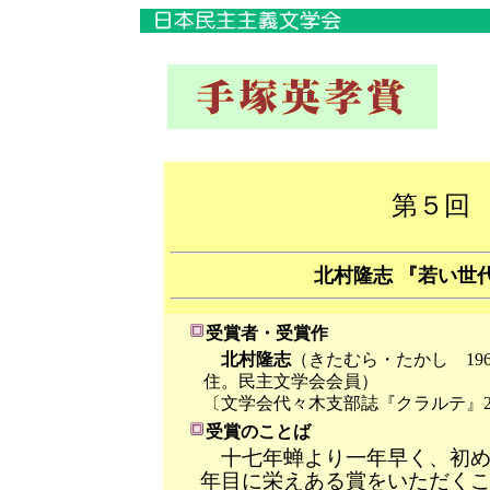
第５回
北村隆志 『若い世
受賞者・受賞作
北村隆志
（きたむら・たかし 19
住。民主文学会会員）
〔文学会代々木支部誌『クラルテ』2号
受賞のことば
十七年蝉より一年早く、初め
年目に栄えある賞をいただく