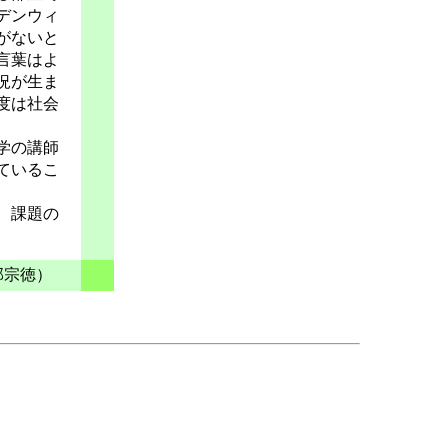
デンウィ
がないと
言葉はよ
況が生ま
度は社会
学の講師
ているこ
、課題の
部宗徳）