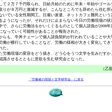
して２万７千円取られ、日給月給のために年末・年始やゴール
取りが８万円と激減するが、こんなところでも辞めたら住む所
ないでいる女性期間工。日雇い派遣、ネットカフェ難民という
るようになったが、それだけに止まらない今日の労働現場の状
中で、さらに労働法をかいくぐるものとして個人請負が2008年
になっていく可能性があることが報告された。
らも、牛丼チェーンで個人請負契約が行われていることや大
労働が横行していることなど、労働の様相が大きく変化してき
れた。
労働現場の変容をどう描き、どう心をうつ文学を生みだすか
認識させるとともに意欲を生む研究会となった。
（乙
「労働者の現状と文学研究会」に戻る