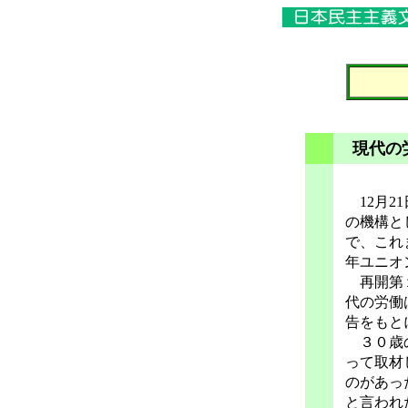
現代の
12月2
の機構と
で、これ
年ユニオ
再開第１
代の労働
告をもと
３０歳の
って取材
のがあっ
と言われ