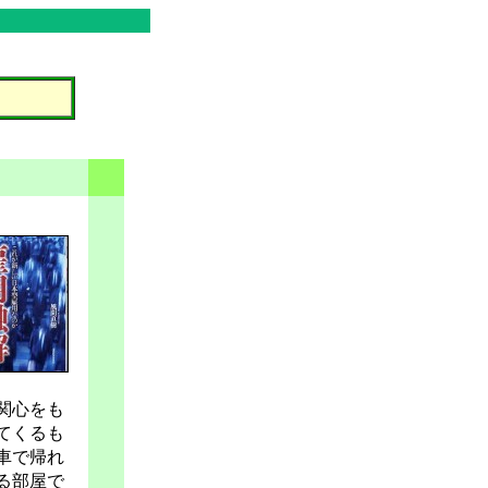
関心をも
てくるも
車で帰れ
る部屋で