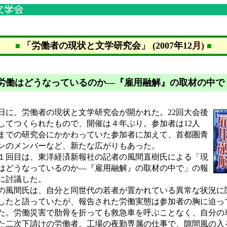
「労働者の現状と文学研究会」 (2007年12
月)
■
■
労働はどうなっているのか―『雇用融解』の取材の中で
1日に、労働者の現状と文学研究会が開かれた。22回大会後
してつくられたもので、開催は４年ぶり。参加者は12人
までの研究会にかかわっていた参加者に加えて、首都圏青
ンのメンバーなど、新たな広がりもあった。
回目は、東洋経済新報社の記者の風間直樹氏による「現
はどうなっているのか―『雇用融解』の取材の中で」の報
に討議した。
風間氏は、自分と同世代の若者が置かれている異常な状況に
したと語っていたが、報告された労働実態は参加者の胸に迫っ
た。労働災害で肋骨を折っても救急車を呼ぶことなく、自分の
た二次下請けの労働者。工場の夜勤専属の仕事で、隙間風の入