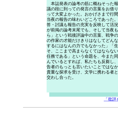
本誌発表の論考の筋に概ねそった報
議の段に到っての発言の言葉をお借
って大変よかった。おかげさまで行
当夜の報告の味わいどころであった
答・討議も報告の充実を反映して活
が前掲の論考末尾でも、そして当夜
ら」という戦後評論中の言葉、戦争
の作家の才能だけきりはなしてどん
するにはなんの力でもなかった」「
そ、ここまで高まらなくてはならな
任務である」という命題を、今また
んでいるとすれば、私たちも反芻し
告者のもっとも言いたいことではな
貴重な探求を受け、文学に携わる者
交わし合った。
「批評