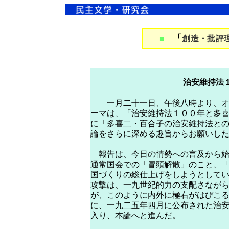
「
■
創造・批評
治安維持法
一月二十一日、午後八時より、オン
ーマは、「治安維持法１００年と多
に「多喜二・百合子の治安維持法と
論をさらに深める趣旨からお願いし
報告は、今日の情勢への言及から始
通常国会での「冒頭解散」のこと、
国づくりの総仕上げをしようとして
攻撃は、一九世紀的力の支配さなが
が、このように内外に極右がはびこ
に、一九二五年四月に公布された治
入り、本論へと進んだ。