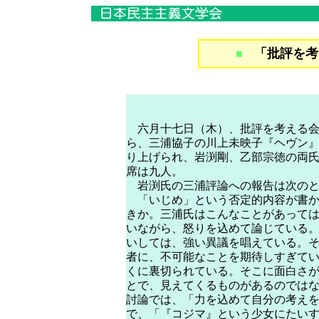
「批評を考
■
六月十七日（木）、批評を考える会
ら、三浦協子の川上未映子『ヘヴン
り上げられ、岩渕剛、乙部宗徳の両
席は九人。
岩渕氏の三浦評論への報告は次のと
「いじめ」という否定的内容が書か
きか。三浦氏はこんなことがあって
いながら、怒りを込めて論じている
いしては、強い異議を唱えている。そ
者に、不可能なことを期待しすぎて
くに裏切られている。そこに面白さ
とで、見えてくるものがあるのでは
討論では、「力を込めて自分の考え
で、「『コジマ』という少女にたい