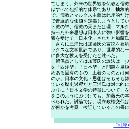
てしまう。外来の世界観を仏教と儒
はすべて包括的な体系であり、抽象
で、儒教とマルクス主義は此岸的だ
で普遍的な価値を定義しようとして
ト教の神、儒教の天または理、マル
持った外来思想は日本人に強い影響
響を受けて「日本化」されたと加藤
さらに三浦氏は加藤氏の言説を要約
ックスな文学批評であり、世界的な
に多大な教えを受けたと述べた。
留保点としては加藤氏の論法は「少
を「西洋型」「日本型」と問題を単
めある固有のもの、土着のものとは
のか。日本の文化・思想はそもそも
ている歴史過程だと三浦氏は対比的
ぶりに「日本文学の特徴について」
をこのようにぶつけても、加藤氏の
べられた。討論では、現在政権交代
が何かを考察・検証しているこの書
「批評