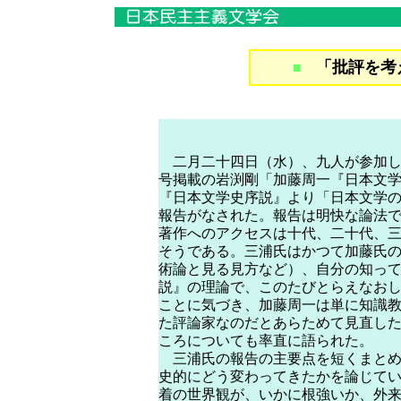
「批評を考
■
二月二十四日（水）、九人が参加し
号掲載の岩渕剛「加藤周一『日本文
『日本文学史序説』より「日本文学
報告がなされた。報告は明快な論法
著作へのアクセスは十代、二十代、
そうである。三浦氏はかつて加藤氏
術論と見る見方など）、自分の知っ
説』の理論で、このたびとらえなお
ことに気づき、加藤周一は単に知識
た評論家なのだとあらためて見直し
ころについても率直に語られた。
三浦氏の報告の主要点を短くまとめ
史的にどう変わってきたかを論じて
着の世界観が、いかに根強いか、外