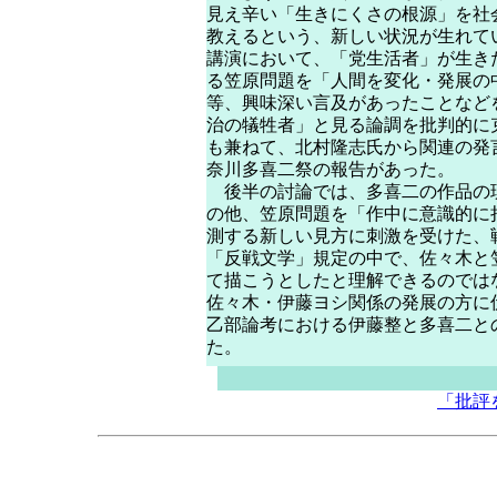
見え辛い「生きにくさの根源」を社
教えるという、新しい状況が生れて
講演において、「党生活者」が生き
る笠原問題を「人間を変化・発展の
等、興味深い言及があったことなど
治の犠牲者」と見る論調を批判的に
も兼ねて、北村隆志氏から関連の発
奈川多喜二祭の報告があった。
後半の討論では、多喜二の作品の
の他、笠原問題を「作中に意識的に
測する新しい見方に刺激を受けた、
「反戦文学」規定の中で、佐々木と
て描こうとしたと理解できるのでは
佐々木・伊藤ヨシ関係の発展の方に
乙部論考における伊藤整と多喜二と
た。
「批評