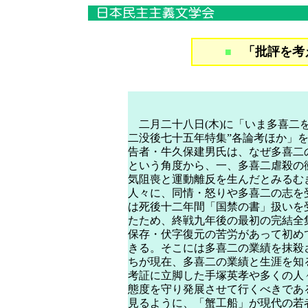
「批評を考
■
二月二十八日(木)に「いま多喜二を
二没後七十五年特集”各論考ほか」
告者・牛久保建男氏は、なぜ多喜二
という角度から、一、多喜二虐殺の
気阻喪と運動離反を生んだとみるむ
人々に、同情・怒りや多喜二の志を
は死後十二年間「国禁の書」扱いを
たため、終戦九年後の最初の完結全
保存・伏字復元の苦労があって初め
きる。そこには多喜二の業績を抹殺
ちが現在、多喜二の業績と生涯を知
考証に立脚した手塚英孝や多くの人
態度を守り発展させて行くべきであ
見るように、「蟹工船」が現代の若