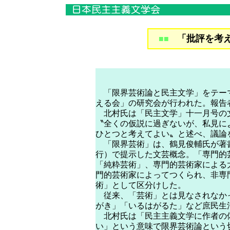
「批評を考
■■
「限界芸術論と民主文学」をテー
える会」の研究会が行われた。報告
北村氏は「民主文学」十一月号の
〝全くの仮説に過ぎないが、私見に
ひとつと考えてよい〟と述べ、議論
「限界芸術」は、鶴見俊輔氏が著
行）で提示した文芸概念。「専門的
「純粋芸術」、専門的芸術家による
門的芸術家によってつくられ、非専
術」として区分けした。
従来、「芸術」とは見なされなか
がき」「いるはがるた」など庶民生
北村氏は「民主主義文学に作者の
い」という意味で限界芸術論という