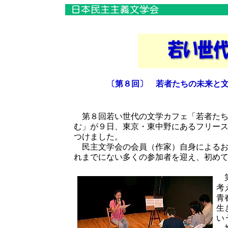
〔第８回〕 若者たちの未来と
第８回若い世代の文学カフェ「若者たち
む」が９日、東京・東中野にあるフリー
つけました。
民主文学会の会員（作家）自身によるお
れまでにない多くの参加者を迎え、初め
第
考
青
生
い