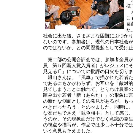
旭
様
さ
こ
葛
た
社会に出た後、さまざまな困難にぶつか
ないのです。参加者は、現代の日本社会
のではないか、との問題提起として受け
第二部の公開合評会では、参加者全員が
員、第５回新人賞入賞者）がレジュメに
見える丘』についての批評の口火を切り
燈山さんは、「風車」で描かれた若者た
であるにもかかわらず、お互いを「敵対
見てしまうことに触れて、とりわけ農業
踏み出す若者「新（あらた）」の形象に
の新たな側面としての発見があるが、も
べきだったろう」とのべました。同時に
な友だちでさえ「競争相手」として感じ
うのか、その現象面だけでなく意識の発
の視点や描写が、作品では少し不十分で
いう意見もそえました。