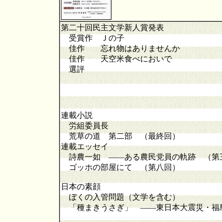
第二十回民主文学新人賞発表
受賞作 Ｊの子
佳作 忘れ物はありませんか
佳作 天空米食べにおいで
選評
連載小説
労組委員長
荒草の道 第二部 （最終回）
連載エッセイ
詩農一如 ――ある農民党員の軌跡 （第
ゴッホの部屋にて （第八回）
日本の素顔
ぼくの入管問題（文学を含む）
「種まきうさぎ」 ――東日本大震災・福