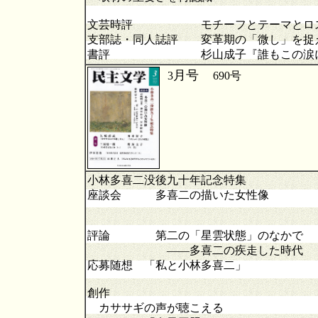
文芸時評 モチーフとテーマとロス
支部誌・同人誌評 変革期の「微し」を捉
書評 杉山成子『誰もこの涙に気
月号
3
690
小林多喜二没後九十年記念特集
座談会 多喜二の描いた女性像
評論 第二の「星雲状態」のなかで
――多喜二の疾走した時代
応募随想 「私と小林多喜二」
創作
カササギの声が聴こえる