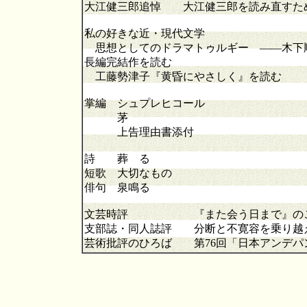
大江健三郎追悼 大江健三郎を読み直すた
私の好きな近・現代文学
思想としてのドラマトゥルギー ――木下
長編完結作を読む
工藤勢津子『黄昏にやさしく』を読む
掌編 シュプレヒコール
茅
上告理由書添付
詩 葬 る
短歌 大切なもの
俳句 泉鳴る
文芸時評 『また会う日まで』のこ
支部誌・同人誌評 分断と不寛容を乗り越
芸術批評のひろば 第76回「日本アンデパ