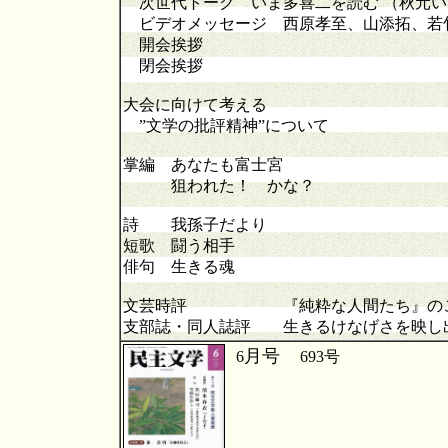
次世代トーク いま多喜二を読む
（秋元い
ビデオメッセージ 西原孝至、山添拓、若
開会挨拶
閉会挨拶
大会に向けて考える
”文学の批評精神”について
掌編 あなたも富士宮
狙われた！ かな？
詩 我孫子だより
短歌 闘う相手
俳句 生きる魂
文芸時評 『純粋な人間たち』のこ
支部誌・同人誌評 生きるけなげさを映し
月号
6
693