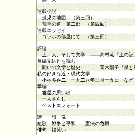
連載小説
孤児の地図 （第三回）
荒草の道 第二部 （第四回）
連載エッセイ
ゴッホの部屋にて （第三回）
評論
土、人、そして文学 ――高村薫『土の記
長編完結作を読む
問いの文学と歴史 ――青木陽子『星と
私の好きな近・現代文学
小林多喜二「一九二八年三月十五日」など
掌編
雅屋の思い出
一人暮らし
ベストエフォート
詩 想 像
短歌 戦争と平和 ―憲法の危機―
俳句 福笑い