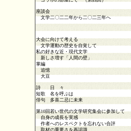
座談会
文学二〇二二年から二〇二三年へ
大会に向けて考える
文学運動の歴史を自覚して
私の好きな近・現代文学
新しさ増す「人間の壁」
掌編
追憶
大豆
詩 日 々
短歌 名を呼ぶは
俳句 多喜二忌に未来
第10回若い世代の文学研究集会に参加して
自身の成長を実感
作者へのレスペクトを忘れない合評
取材の重要さを再認識