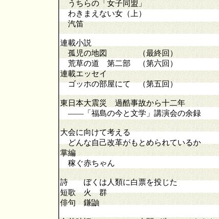
うちらの「女子同盟」
わきまえない女（上）
汽笛
連載小説
孤児の地図 （最終回）
荒草の道 第二部 （第六回）
連載エッセイ
ゴッホの部屋にて （第五回）
東日本大震災 過酷事故から十二年
――「福島の今と文学」講演会の余録
大会に向けて考える
どんな自己改革がもとめられているか
掌編
稼ぐ赤ちゃん
詩 ぼくは人類に白票を投じた
短歌 火 群
俳句 鎌鼬