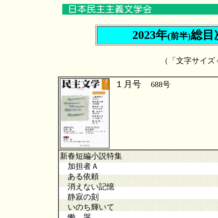
2023年
総目
(前半)
（「文字サイズ
１月号
688
新春短編小説特集
加担者Ａ
ある依頼
消えない記憶
静寂の刻
いのち輝いて
慟 哭