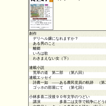
創作
デリヘル嬢になれますか？
ある男のこと
離郷
いろは歌
わきまえない女（下）
連載小説
荒草の道 第二部 （第八回）
連載エッセイ
詩農一如 ――ある農民党員の軌跡 （第
ゴッホの部屋にて （第七回）
小林多喜二没後９０年文学のつどい
講演 多喜二は文学で戦争にどう向