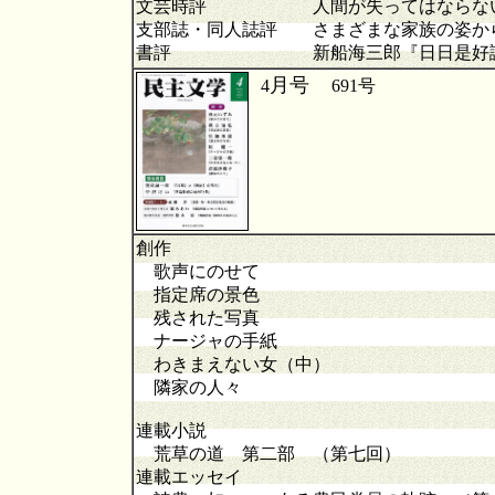
文芸時評 人間が失ってはならな
支部誌・同人誌評 さまざまな家族の姿か
書評 新船海三郎『日日是好
月号
4
691
創作
歌声にのせて
指定席の景色
残された写真
ナージャの手紙
わきまえない女（中）
隣家の人々
連載小説
荒草の道 第二部 （第七回）
連載エッセイ