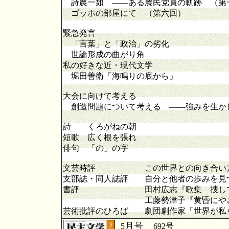
詩農一如 ――ある農民党員の軌跡 （第
ゴッホの部屋にて （第六回）
緊急発言
「言葉」と「政治」の劣化
世論形成の曲がり角
私の好きな近・現代文学
堀田善衛「海鳴りの底から」
大会に向けて考える
創造問題について考える ――強みを生か
詩 くろがねの朝
短歌 広く根を張れ
俳句 「の」の字
文芸時評 この世界との向き合い
支部誌・同人誌評 自分と他者の歩みを見
書評 田村広志『歌集 捜して
工藤勢津子『黄昏にやさ
芸術批評のひろば 劇団劇作家「世界が私
月号
5
692