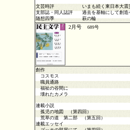
文芸時評
いまも続く東日本大震
支部誌・同人誌評 過去を基軸にして創造
随想四季 萩の輪
2月号
689
創作
コスモス
職員通路
福祉の谷間に
壊れたカメラ
連載小説
孤児の地図 （第四回）
荒草の道 第二部 （第五回）
連載エッセイ
ゴッホの部屋にて （第四回）