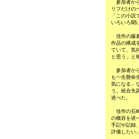
参加者から
リフだけの
「この小説
いろいろ聞
佳作の藤倉
作品の構成
ていて、気
と思う」と
参加者から
も一生懸命
気になる」
う。統合失
述べた。
佳作の石崎
の概容を述
手記や記録
評価したい