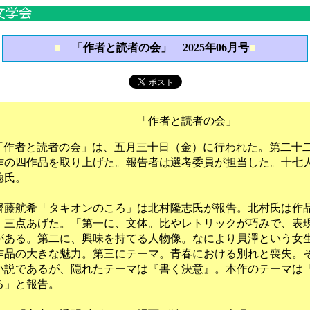
■
「
作者と読者の会」 2025年06月号
■
作者と読者の会」
「作者と読者の会」は、五月三十日（金）に行われた。第二十
作の四作品を取り上げた。報告者は選考委員が担当した。十七
徳氏。
藤航希「タキオンのころ」は北村隆志氏が報告。北村氏は作
、三点あげた。「第一に、文体。比やレトリックが巧みで、表
がある。第二に、興味を持てる人物像。なにより貝澤という女
作品の大きな魅力。第三にテーマ。青春における別れと喪失。
小説であるが、隠れたテーマは『書く決意』。本作のテーマは
る」と報告。