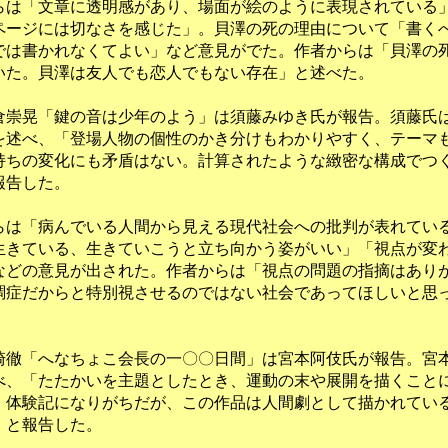
は「文章に透明感があり、場面が絵のように表現されている
ページには切なさを感じた」。貝澤の死の理由について「書く
では書かれなくてよい」など意見がでた。作者からは「貝澤の
いた。貝澤は友人でも恋人でもない存在」と述べた。
崇晃「鍵の音は少年のよう」は須藤みゆき氏が報告。須藤氏
を述べ、「登場人物の個性のかき分けもわかりやすく、テーマ
持ちの変化にも矛盾はない。計算されたような緻密な構成でつ
報告した。
は「病んでいる人間から見える現代社会への批判が表れてい
生きている、生きていこうと立ち向かう姿がいい」「視点が変
などの意見が出された。作者からは「視点の問題の指摘はあり
調症だからと特別視させるのではない社会であってほしいと思
徹「へなちょこ会長の一〇〇日間」は宮本阿伎氏が報告。宮
べ、「たたかいを主題としたとき、運動の末や展開を描くこと
、体験記になりがちだが、この作品は人間劇として描かれてい
」と報告した。