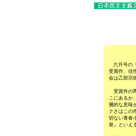
「
六月号の
受賞作、佳
会は乙部宗
受賞作の齊
こにあるか
層的な意味
クさはこの
切ない青春
発』といえ