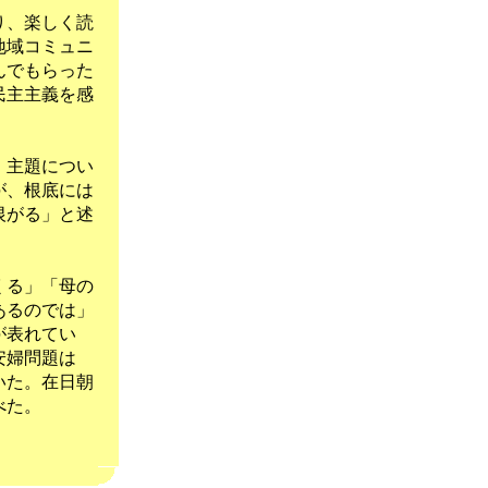
り、楽しく読
地域コミュニ
んでもらった
民主主義を感
、主題につい
が、根底には
恨がる」と述
くる」「母の
あるのでは」
が表れてい
安婦問題は
いた。在日朝
べた。