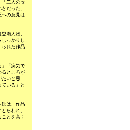
」「二人のセ
べきだった」
死への意見は
は登場人物、
もしっかりし
くられた作品
る」「病気で
わるところが
がたいと思
っている」と
本氏は、作品
にとらわれ、
ることを高く