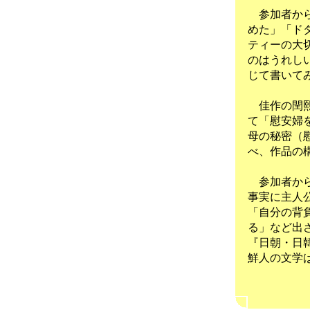
参加者から
めた」「ド
ティーの大
のはうれし
じて書いて
佳作の閏熙
て「慰安婦
母の秘密（
べ、作品の
参加者から
事実に主人
「自分の背
る」など出
『日朝・日
鮮人の文学
（