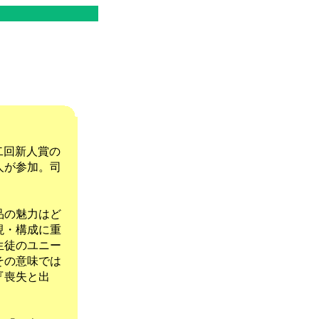
二回新人賞の
人が参加。司
品の魅力はど
現・構成に重
生徒のユニー
その意味では
『喪失と出