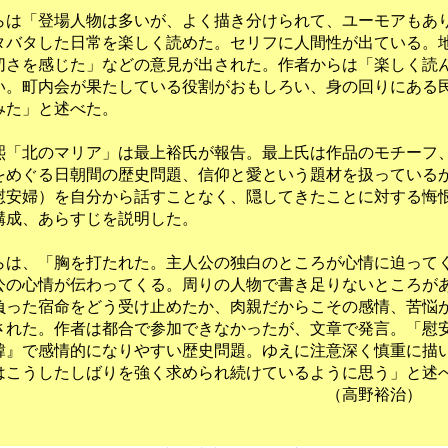
は「登場人物は多いが、よく描き分けられて、ユーモアもあ
タバタした日常を楽しく読めた。セリフに人間性が出ている。
切さを感じた」などの意見が出された。作者からは「楽しく読
い。町内会が果たしている役割がおもしろい、身の回りにある
みた」と述べた。
「北のマリア」は最上裕氏が報告。最上氏は作品のモチーフ
をめぐる日朝間の歴史問題、信仰と愛という題材を扱っている
慰安婦）を自分から話すことなく、隠してきたことに対する悔
構成、あらすじを説明した。
は、「胸を打たれた。主人公の独白のところが心情に迫って
公の心情が伝わってくる。周りの人物で書き足りないところが
負った宿命をどう受け止めたか、肉親だからこその感情、苦悩
された。作者は都合で参加できなかったが、文章で発言。「慰
韓』で感情的になりやすい歴史問題。ゆえに注意深く慎重に描
はこうしたしばりを強く求められ続けているように思う」と述
高野裕治）