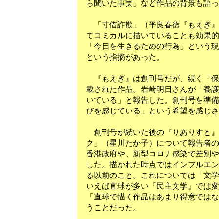
ら聞いた事実」など作品の背景も語っ
「寸借詐欺」（平良春徳『もえぎ』
てコミカルに描いていることも効果的
「今日を生きるための行為」という現
という指摘があった。
『もえぎ』は創刊号だが、続く「保
載された作品。岩崎明日さんが「養護
いている」と報告した。創刊号を準備
びを感じている」という希望を感じさ
創刊号が続いた後の『りありすと』
ク」（星川たか子）について報告者の
香港政府や、新型コロナ感染で差別や
した。描かれた時点ではインフルエン
る以前のこと。これについては「文学
いえば直球が多い『民主文学』では変
「直球で描く作品はあまり得意ではな
うことだった。