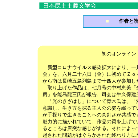
■
「
作者と読
初のオンライン「作者と
新型コロナウイルス感染拡大により、一
会」を、六月二十六日（金）に初めてＺｏ
から南は長崎五島列島まで十四人が参加し
取り上げた作品は、七月号の中村恵美「
房」を能島龍三氏が報告、司会は牛久保建
「光のきざはし」について青木氏は、「
意識し、生き方を探る主人公の姿を綴って
が手探りで生きることへの真剣さが共感で
魅力的に描かれていて、作品の質を上げて
るところは唐突な感じがする。それによっ
起された問題がはぐらかされた終わり方に