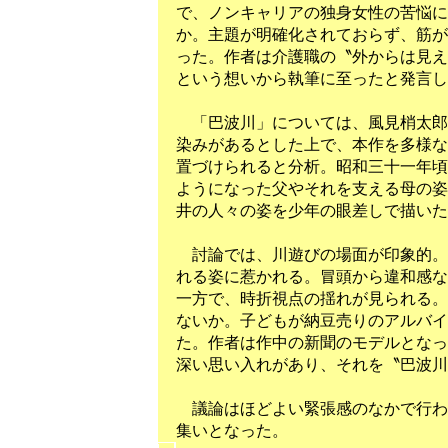
で、ノンキャリアの独身女性の苦悩に
か。主題が明確化されておらず、筋が
った。作者は介護職の〝外からは見え
という想いから執筆に至ったと発言し
「巴波川」については、風見梢太郎
染みがあるとした上で、本作を多様な
置づけられると分析。昭和三十一年頃
ようになった父やそれを支える母の姿
井の人々の姿を少年の眼差しで描いた
討論では、川遊びの場面が印象的。
れる姿に惹かれる。冒頭から違和感な
一方で、時折視点の揺れが見られる。
ないか。子どもが納豆売りのアルバイ
た。作者は作中の新聞のモデルとなっ
深い思い入れがあり、それを〝巴波川
議論はほどよい緊張感のなかで行わ
集いとなった。