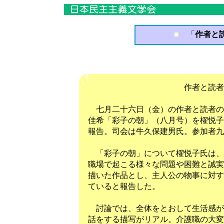
■
「
作者と読
作者と読者の
七月二十六日（金）の作者と読者の
佳希「彩子の朝」（八月号）を櫂悦子
報告。司会は牛久保建男氏。参加者九
「彩子の朝」について櫂悦子氏は、
職場で起こる様々な問題や困難と誠実
描いた作品とし、主人公の物事に対す
ていると報告した。
討論では、全体をとおして生活感が
話をする描写がリアル。介護職の大変