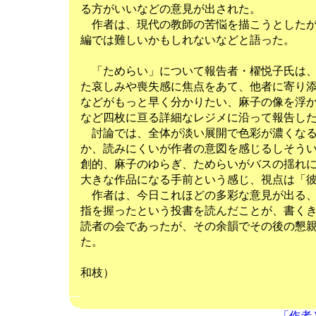
る方がいいなどの意見が出された。
作者は、現代の教師の苦悩を描こうとしたが
編では難しいかもしれないなどと語った。
「ためらい」について報告者・櫂悦子氏は、
た哀しみや喪失感に焦点をあて、他者に寄り
などがもっと早く分かりたい、麻子の像を浮
など四枚に亘る詳細なレジメに沿って報告し
討論では、全体が淡い展開で色彩が濃くなる
か、読みにくいが作者の意図を感じるしそう
創的、麻子のゆらぎ、ためらいがバスの揺れ
大きな作品になる手前という感じ、視点は「
作者は、今日これほどの多彩な意見が出る、
指を握ったという投書を読んだことが、書く
読者の会であったが、その余韻でその後の懇
（
和枝）
「作者