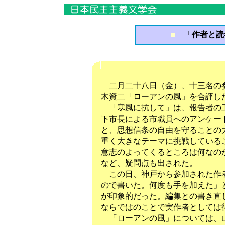
■
「
作者と読
二月二十八日（金）、十三名の参
木資二「ローアンの風」を合評し
「寒風に抗して」は、報告者の工
下市長による市職員へのアンケー
と、思想信条の自由を守ることの
重く大きなテーマに挑戦している
意志のよってくるところは何なの
など、疑問点も出された。
この日、神戸から参加された作者
ので書いた。何度も手を加えた」
が印象的だった。編集との書き直
ならではのことで実作者としては
「ローアンの風」については、山