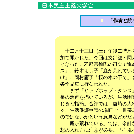
■
「
作者と読者
十二月十三日（土）午後二時から
加で開かれた。今回は支部誌・同
となった。乙部宗徳氏の司会で進
ス」、鈴木よし子「庭が荒れてい
け」、岡村庸子「桜の木の下で」
各作品毎に行なわれた。
まず「ヒップホップ・ダンス」
長の活躍を描いているが、生活困
じると指摘。合評では、唐崎の人
る。生活保護申請の場面で、世帯
のではないかという意見などがだ
「庭が荒れている」では、余計な
想の入れ方に注意が必要。「心境