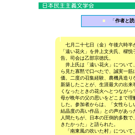
■
「
作者と読
七月二十七日（金）午後六時半か
「遠い花火」を井上文夫氏、櫂悦
告。司会は乙部宗徳氏。
井上氏は「遠い花火」について、
ら見た寡黙で口べたで、誠実一筋
価。二度の召集経験、農機具造り
新築したことが、生涯最大の出来
くなったときの花火へとつながっ
母が晩年の父の思いをどこまで理
した。参加者からは、「女性らし
結晶度の高い作品」との声があっ
人間たちが、日本の圧倒的多数で
きたかった」と語られた。
「南東風の吹いた村」について、