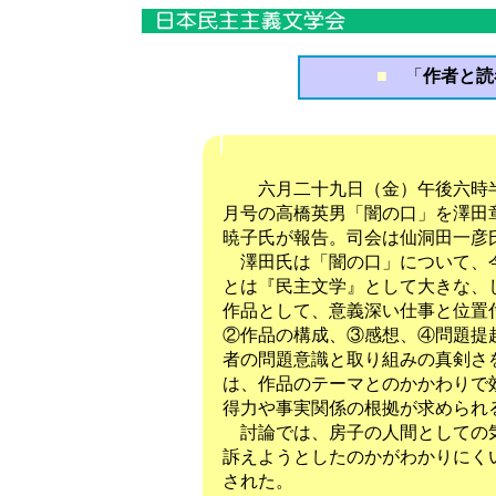
■
「
作者と読
六月二十九日（金）午後六時半
月号の高橋英男「闇の口」を澤田
暁子氏が報告。司会は仙洞田一彦
澤田氏は「闇の口」について、今
とは『民主文学』として大きな、
作品として、意義深い仕事と位置
②作品の構成、③感想、④問題提
者の問題意識と取り組みの真剣さ
は、作品のテーマとのかかわりで
得力や事実関係の根拠が求められ
討論では、房子の人間としての気
訴えようとしたのかがわかりにく
された。