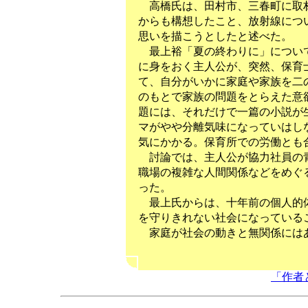
高橋氏は、田村市、三春町に取材
からも構想したこと、放射線につ
思いを描こうとしたと述べた。
最上裕「夏の終わりに」について
に身をおく主人公が、突然、保育
て、自分がいかに家庭や家族を二
のもとで家族の問題をとらえた意
題には、それだけで一篇の小説が
マがやや分離気味になっていはし
気にかかる。保育所での労働とも
討論では、主人公が協力社員の青
職場の複雑な人間関係などをめぐ
った。
最上氏からは、十年前の個人的体
を守りきれない社会になっている
家庭が社会の動きと無関係にはあ
「作者