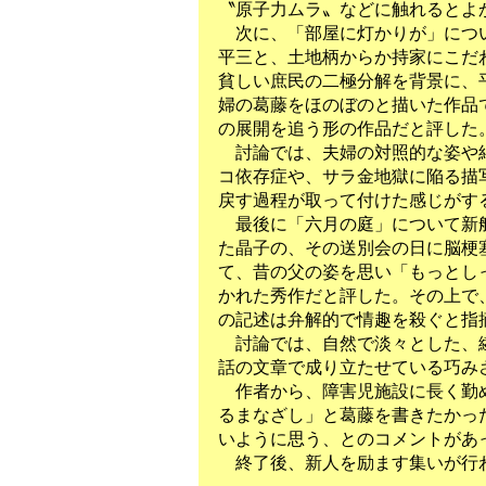
〝原子力ムラ〟などに触れるとよ
次に、「部屋に灯かりが」につい
平三と、土地柄からか持家にこだ
貧しい庶民の二極分解を背景に、
婦の葛藤をほのぼのと描いた作品
の展開を追う形の作品だと評した
討論では、夫婦の対照的な姿や結
コ依存症や、サラ金地獄に陥る描
戻す過程が取って付けた感じがす
最後に「六月の庭」について新船
た晶子の、その送別会の日に脳梗
て、昔の父の姿を思い「もっとし
かれた秀作だと評した。その上で
の記述は弁解的で情趣を殺ぐと指
討論では、自然で淡々とした、繊
話の文章で成り立たせている巧み
作者から、障害児施設に長く勤め
るまなざし」と葛藤を書きたかっ
いように思う、とのコメントがあ
終了後、新人を励ます集いが行