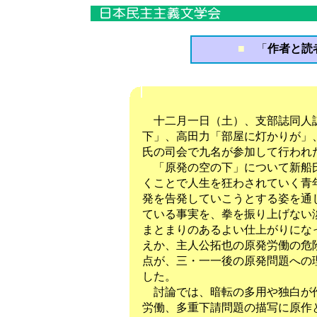
■
「
作者と読者
十二月一日（土）、支部誌同人誌
下」、高田力「部屋に灯かりが」
氏の司会で九名が参加して行われ
「原発の空の下」について新船氏
くことで人生を狂わされていく青
発を告発していこうとする姿を通
ている事実を、拳を振り上げない
まとまりのあるよい仕上がりにな
えか、主人公拓也の原発労働の危
点が、三・一一後の原発問題への
した。
討論では、暗転の多用や独白が作
労働、多重下請問題の描写に原作