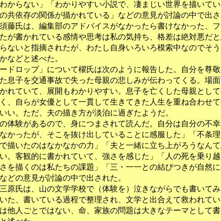
わからない」「わかりやすい小説で、凄まじい世界を描いてい
の共依存の関係が描かれている」などの意見が討論の中で出さ
須藤氏は、編集部のアドバイスがなかったら書けなかった、フ
たが書かれている感情や思考は私の気持ち、格差は絶対悪だと
らないと指摘されたが、わたし自身いろいろ模索中なのでそう
かなどと述べた。
ードロップ」について櫂氏は次のように報告した。自分を尊敬
た息子を交通事故で失った母親の悲しみが伝わってくる。場面
かれていて、展開もわかりやすい。息子を亡くした母親として
く、自らが女優として一貫して生きてきた人生を重ね合わせて
いい。ただ、夫の描き方が淡泊に過ぎたようだ。
の体験があるので、身につまされて読んだ。自分は自分の不幸
なかったが、そこを抜け出していることに感服した」「不条理
で描いたのはなかなかの力」「夫と一緒に立ち上がろうなんて
い。客観的に書かれていて、強さを感じた」「人の死を乗り越
さを描くのは私たちの課題」「三・一一との結びつきが自然に
などの意見が討論の中で出された。
三原氏は、山の文学学校で（体験を）泣きながらでも書いてみ
いた、書いている過程で整理され、文学と出合えて救われてい
は他人ごとではない、命、家族の問題は大きなテーマとして書