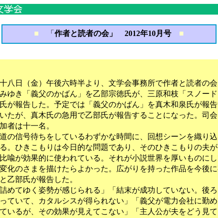
■
「
作者と読者の会」 2012年10月号
■
十八日（金）午後六時半より、文学会事務所で作者と読者の会
みゆき「義父のかばん」を乙部宗徳氏が、三原和枝「スノード
氏が報告した。予定では「義父のかばん」を真木和泉氏が報告
いたが、真木氏の急用で乙部氏が報告することになった。司会
加者は十一名。
道の信号待ちをしているわずかな時間に、回想シーンを織り込
る。ひきこもりは今日的な問題であり、そのひきこもりの夫が
比喩が効果的に使われている。それが小説世界を厚いものにし
変化のさまを描けたらよかった。広がりを持った作品を今後に
と乙部氏が報告した。
詰めてゆく姿勢が感じられる」「結末が成功していない。後ろ
っていて、カタルシスが得られない」「義父が電力会社に勤め
ているが、その効果が見えてこない」「主人公が夫をどう見て