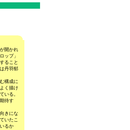
が開かれ
ロップ」
すること
は丹羽郁
む構成に
よく描け
ている。
期待す
向きにな
ていたこ
いるか