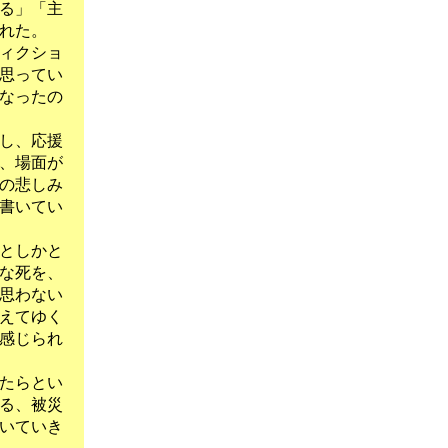
る」「主
れた。
ィクショ
思ってい
なったの
し、応援
、場面が
の悲しみ
書いてい
としかと
な死を、
思わない
えてゆく
感じられ
たらとい
る、被災
いていき