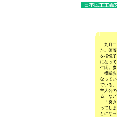
九月二
た。須藤
を櫂悦子
になって
生氏。参
横断歩
なってい
ている。
主人公の
る、など
「突き
ってしま
とになっ