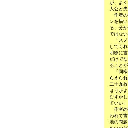
が、よく
人公と夫
作者の
ンを描い
る、分か
ではない
「スノ
してくれ
明瞭に書
だけでな
ることが
「同様
らえられ
二十九枚
ほうがよ
むずかし
ていい」
作者の
われて書
地の問題