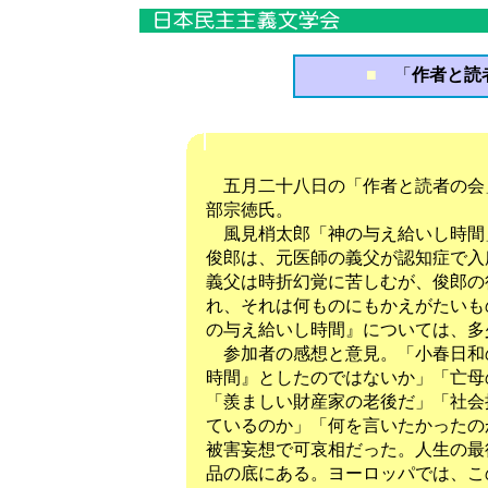
■
「
作者と読
五月二十八日の「作者と読者の会
部宗徳氏。
風見梢太郎「神の与え給いし時間
俊郎は、元医師の義父が認知症で入
義父は時折幻覚に苦しむが、俊郎の
れ、それは何ものにもかえがたいも
の与え給いし時間』については、多
参加者の感想と意見。「小春日和
時間』としたのではないか」「亡母
「羨ましい財産家の老後だ」「社会
ているのか」「何を言いたかったの
被害妄想で可哀相だった。人生の最
品の底にある。ヨーロッパでは、こ