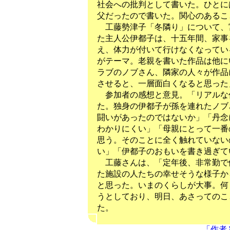
社会への批判として書いた。ひとに
父だったので書いた。関心のあるこ
工藤勢津子「冬隣り」について、
た主人公伊都子は、十五年間、家事
え、体力が付いて行けなくなってい
がテーマ。老親を書いた作品は他に
ラブのノブさん、隣家の人々が作品
させると、一層面白くなると思った
参加者の感想と意見。「リアルな
た。独身の伊都子が孫を連れたノブ
闘いがあったのではないか」「丹念
わかりにくい」「母親にとって一番
思う。そのことに全く触れていない
い」「伊都子のおもいを書き過ぎて
工藤さんは、「定年後、非常勤で
た施設の人たちの幸せそうな様子か
と思った。いまのくらしが大事。何
うとしており、明日、あさってのこ
た。
「作者