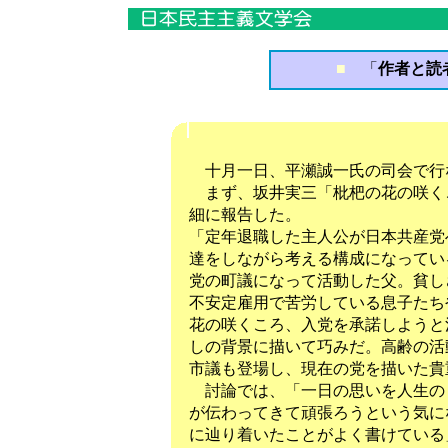
■
「
作者と読者
十月一日、平瀬誠一氏の司会で行
まず、坂井実三「枇杷の花の咲く
細に報告した。
「定年退職した主人公が日本共産党
達をしながら考える構成になってい
党の町議になって活動した父。貧し
不安定雇用で苦労している息子たち
花の咲くころ、入党を承諾しようと
しの背景に描いて巧みだ。高齢の活
市議も登場し、現在の党を描いた貴
討論では、「一日の思いを人生の
が伝わってきて頑張ろうという気に
に辿り着いたことがよく書けている