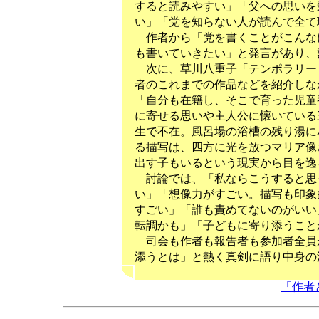
すると読みやすい」「父への思いを
い」「党を知らない人が読んで全て
作者から「党を書くことがこんな
も書いていきたい」と発言があり、
次に、草川八重子「テンポラリー
者のこれまでの作品などを紹介しな
「自分も在籍し、そこで育った児童
に寄せる思いや主人公に懐いている
生で不在。風呂場の浴槽の残り湯に
る描写は、四方に光を放つマリア像
出す子もいるという現実から目を逸
討論では、「私ならこうすると思
い」「想像力がすごい。描写も印象
すごい」「誰も責めてないのがいい
転調かも」「子どもに寄り添うこと
司会も作者も報告者も参加者全員
添うとは」と熱く真剣に語り中身の
「作者