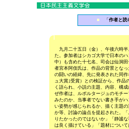
■
「
作者と読者
九月二十五日（金）、午後六時半
た。参加者はシカゴ大学で日本のハ
中）も含めた十七名、司会は仙洞田
者宮本阿伎氏は、作品の背景となっ
の闘いの経緯、先に発表された同作
ュ大賞｣受賞）との検証から、作品
く語られ、小説の主題、内容、構成
ぜ作者は、ルポルタージュのモチー
みたのか、当事者でない書き手がハ
い姿勢が感じられるか、描く主題の
か等、討論の論点を提起された。「
りたかったのではないか」「静謐な
は良く描けている」「題材について