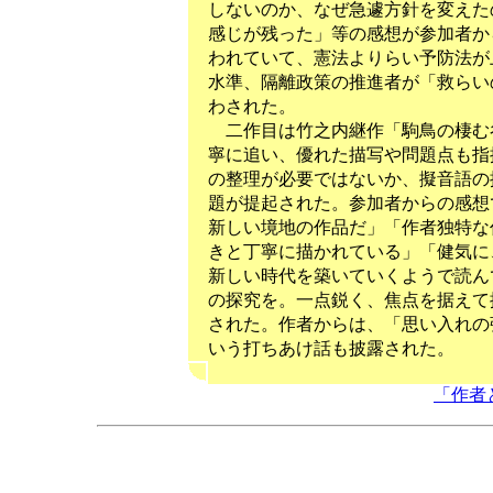
しないのか、なぜ急遽方針を変えた
感じが残った」等の感想が参加者か
われていて、憲法よりらい予防法が
水準、隔離政策の推進者が「救らい
わされた。
二作目は竹之内継作「駒鳥の棲む
寧に追い、優れた描写や問題点も指
の整理が必要ではないか、擬音語の
題が提起された。参加者からの感想
新しい境地の作品だ」「作者独特な
きと丁寧に描かれている」「健気に
新しい時代を築いていくようで読ん
の探究を。一点鋭く、焦点を据えて
された。作者からは、「思い入れの
いう打ちあけ話も披露された。
「作者