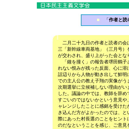
■
「
作者と読
二月二十九日の作者と読者の会は
三「新幹線車両基地」（三月号）
が交わされ、盛り上がった会とな
「鐘を撞く」の報告者堺田鶴子さ
れない恨みが残った反面、心に溶
話辺りから人物が動き出して鮮明
での主人公の教え子翔の実像がう
次期選挙に立候補しない理由がい
した。議論の中では、教師を辞め
すごいのではないかという意見や
ャレンジしたことに感銘を受けた
き込んだ方がよかったのでは、と
際にあった村長選のことをヒント
のだなということを感じ、ご意見