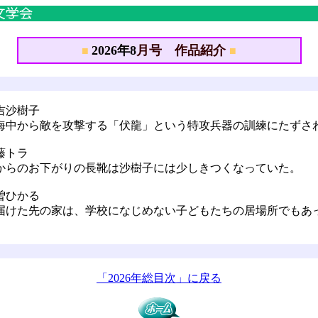
2026年8
月号 作品紹介
■
■
吉沙樹子
海中から敵を攻撃する「伏龍」という特攻兵器の訓練にたずさ
藤トラ
らのお下がりの長靴は沙樹子には少しきつくなっていた。
曽ひかる
けた先の家は、学校になじめない子どもたちの居場所でもあ
「2026年総目次」に戻る