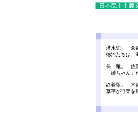
「潜水兜」 倉
徳治たちは、
「長 靴」 佐
「姉ちゃん」か
「終着駅」 木
草平が野菜を届