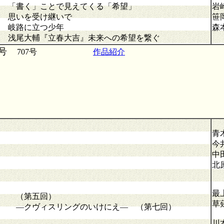
く」ことで見えてくる「希望」
岩
 思いを受け継いで
笹
路に立つ少年
森
輔『立春大吉』未来への希望を繋ぐ
号
707号
作品紹介
青
今
中
北
最
（第五回）
草
 ―クヴィスリングのいけにえ― （第七回）
川