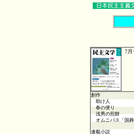
7月
創作
助け人
春の便り
浅男の煎餅
オムニバス「国葬
連載小説