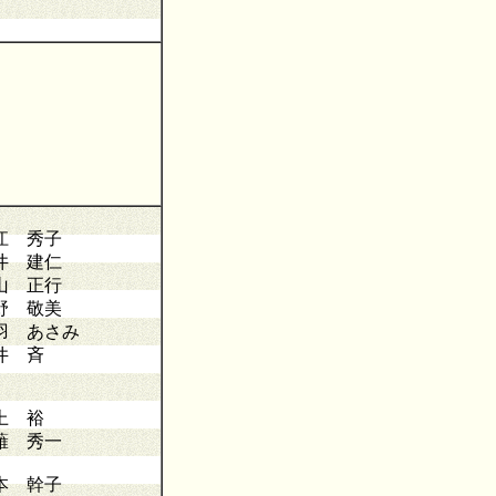
江 秀子
井 建仁
山 正行
野 敬美
羽 あさみ
井 斉
上 裕
薙 秀一
本 幹子