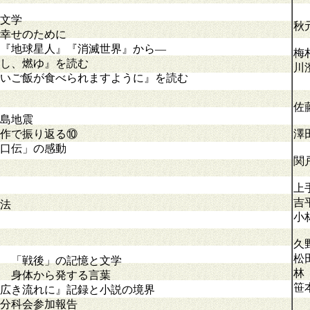
文学
秋
の幸せのために
地球星人』『消滅世界』から―
梅
し、燃ゆ』を読む
川
いご飯が食べられますように』を読む
佐
島地震
作で振り返る⑩
澤
口伝」の感動
関
上
吉
法
小
久
松
戦後」の記憶と文学
林
 身体から発する言葉
笹
き流れに』記録と小説の境界
分科会参加報告