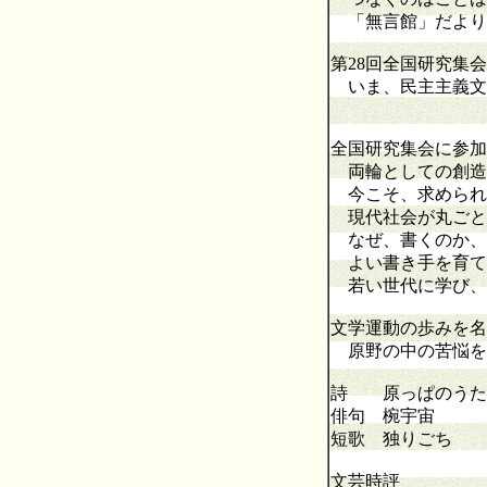
「無言館」だよ
第28回全国研究集
いま、民主主義文
全国研究集会に参加
両輪としての創造
今こそ、求められ
現代社会が丸ごと
なぜ、書くのか、
よい書き手を育て
若い世代に学び、
文学運動の歩みを名
原野の中の苦悩を
詩 原っぱのうた
俳句 椀宇宙
短歌 独りごち
文芸時評 忘