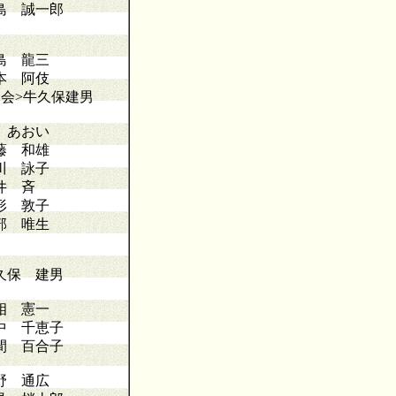
島 誠一郎
島 龍三
本 阿伎
司会>牛久保建男
 あおい
藤 和雄
川 詠子
井 斉
形 敦子
部 唯生
久保 建男
相 憲一
中 千恵子
間 百合子
野 通広