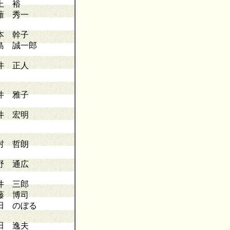
上 裕
薙 秀一
本 幹子
島 誠一郎
井 正人
井 雅子
井 宏明
村 哲朗
野 通広
井 三郎
藤 博司
田 のぼる
田 逸夫