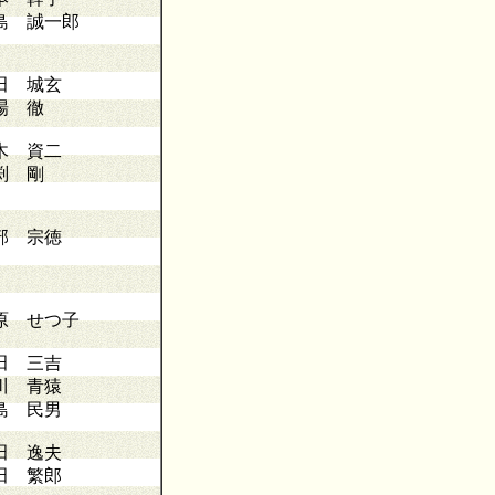
島 誠一郎
田 城玄
場 徹
木 資二
渕 剛
部 宗徳
原 せつ子
田 三吉
川 青猿
島 民男
田 逸夫
田 繁郎