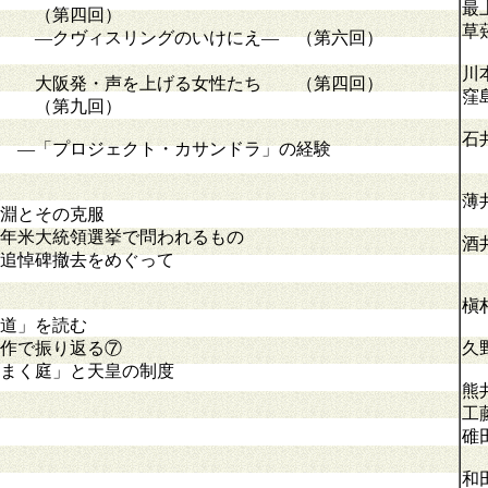
最
（第四回）
草
 ―クヴィスリングのいけにえ― （第六回）
川
 大阪発・声を上げる女性たち （第四回）
窪
り （第九回）
石
―「プロジェクト・カサンドラ」の経験
薄
淵とその克服
大統領選挙で問われるもの
酒
追悼碑撤去をめぐって
槇
道」を読む
作で振り返る⑦
久
まく庭」と天皇の制度
熊
工
碓
和