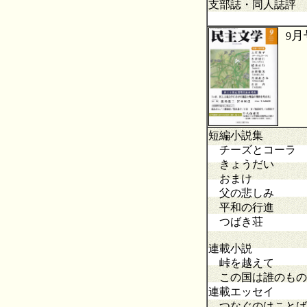
支部誌・同人誌評
月
9
短編小説集
チーズとコーラ
きょうだい
おまけ
父の悲しみ
平和の行進
つばき荘
連載小説
峠を越えて 
この国は誰のもの
連載エッセイ
つなぐのはことば