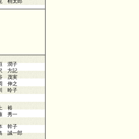
見 梢太郎
垣 潤子
沢 方記
谷 茂実
岡 伸之
川 昤子
上 裕
薙 秀一
本 幹子
島 誠一郎