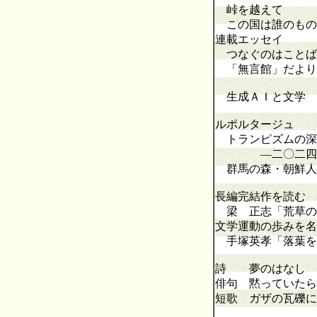
峠を越えて 
この国は誰のもの
連載エッセイ
つなぐのはことば
「無言館」だよ
生成ＡＩと文学 
ルポルタージュ
トランピズムの深
―二〇二四年米
群馬の森・朝鮮人
長編完結作を読む
梁 正志「荒草の
文学運動の歩みを名
手塚英孝「落葉を
詩 夢のはなし
俳句 黙っていたら
短歌
ガザの瓦礫に