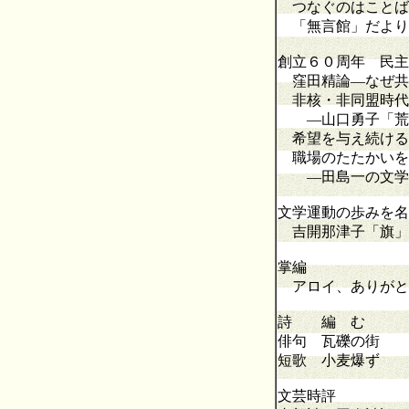
つなぐのはことば
「無言館」だよ
創立６０周年 民主
窪田精論―なぜ共
非核・非同盟時代
―山口勇子「荒れ
希望を与え続ける
職場のたたかいを
―田島一の文学
文学運動の歩みを名
吉開那津子「旗」
掌編
アロイ、ありがと
詩 編 む
俳句 瓦礫の街
短歌 小麦爆ず
文芸時評 近未