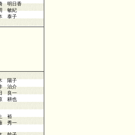
崎 明日香
岡 敏紀
本 泰子
木 陽子
井 治介
田 良一
原 耕也
上 裕
薙 秀一
本 幹子