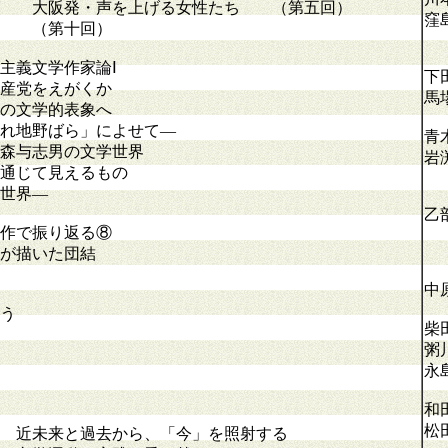
 大阪発・声を上げる女性たち （第五回）
窪
り （第十回）
主義文学作家論Ⅰ
下
産党をえがくか
馬
の文学的表象へ
地野ばら」によせて―
青
森与志男の文学世界
岩
通じて見えるもの
世界―
乙
作で振り返る⑧
が描いた団結
中
う
柴
粥
永
和
松
来と過去から、「今」を照射する