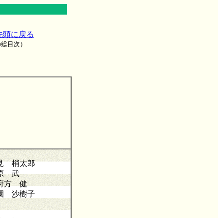
先頭に戻る
の総目次）
見 梢太郎
原 武
府方 健
園 沙樹子