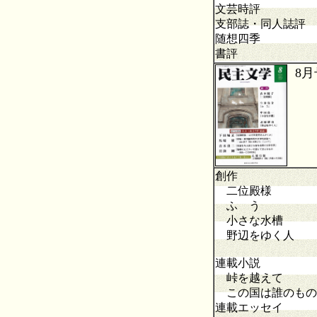
文芸時評 「書
支部誌・同人誌評
随想四季 岐
書評 浅尾大
8月
創作
二位殿様
ふ う
小さな水槽
野辺をゆく人
連載小説
峠を越えて 
この国は誰のもの
連載エッセイ