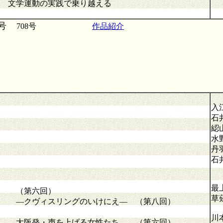
 文学運動の実践で乗り越える
号
708号
作品紹介
入
石
綛
水
丹
石
最
（第六回）
草
 ―クヴィスリングのいけにえ― （第八回）
川
 大阪発・声を上げる女性たち （第六回）