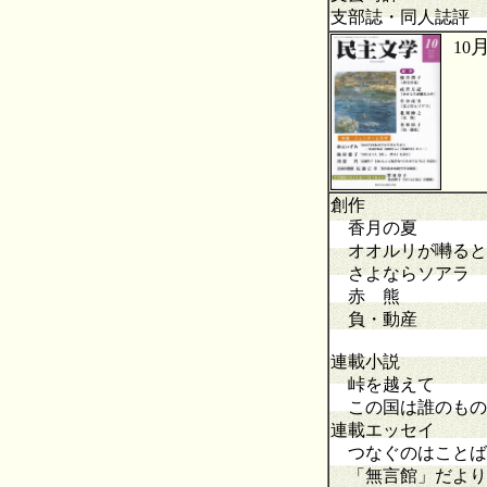
支部誌・同人誌評
10
創作
香月の夏
オオルリが囀ると
さよならソアラ
赤 熊
負・動産
連載小説
峠を越えて 
この国は誰のもの
連載エッセイ
つなぐのはことば
「無言館」だよ