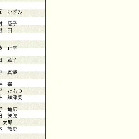
元 いずみ
村 愛子
澄 円
藤 正幸
田 章子
戸 真哉
手 宰
平 たもつ
林 加津美
野 通広
田 繁郎
 太郎
本 敦史