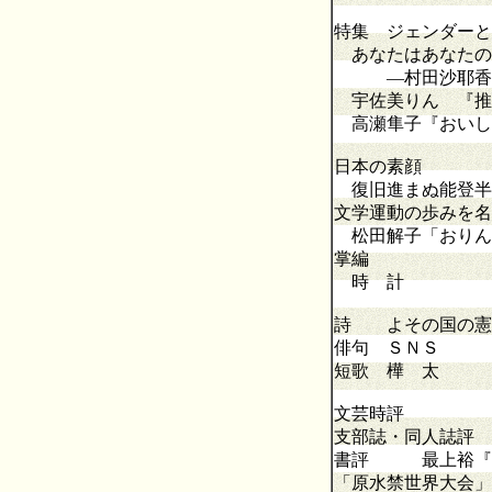
特集 ジェンダーと
あなたはあなた
―村田沙耶香『
宇佐美りん 『推
高瀬隼子『おいし
日本の素顔
復旧進まぬ能登半
文学運動の歩みを名
松田解子「おりん
掌編
時 計
詩 よその国の憲
俳句 ＳＮＳ
短歌 樺 太
文芸時評 「
支部誌・同人誌評
書評 最上裕『広
「原水禁世界大会」