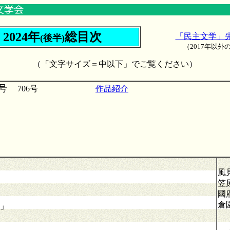
2024年
総目次
「民主文学」
(後半)
（2017年以外
（「文字サイズ＝中以下」でご覧ください）
号
706号
作品紹介
風
笠
國
倉
」