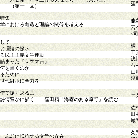
窪
り （第十一回）
会特集
能
学における創造と理論の関係を考える
宮
<
して
橘
と理論の探求
工
る民主主義文学運動
浅
詰まった『立春大吉』
石
何を書くのか
山
るために
渡
世代継承に全力を
作で振り返る⑨
牛
詩情豊かに描く ―窪田精「海霧のある原野」を読む
佐
田
城
久
却に抵抗する文学の存在