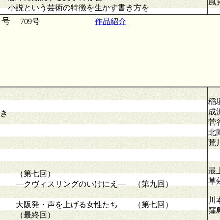
風
 小説という芸術の特徴を生かす書き方を
月号
709号
作品紹介
稲
成
き
菅
北
荒
最
（第七回）
草
 ―クヴィスリングのいけにえ― （第九回）
川
 大阪発・声を上げる女性たち （第七回）
窪
り （最終回）